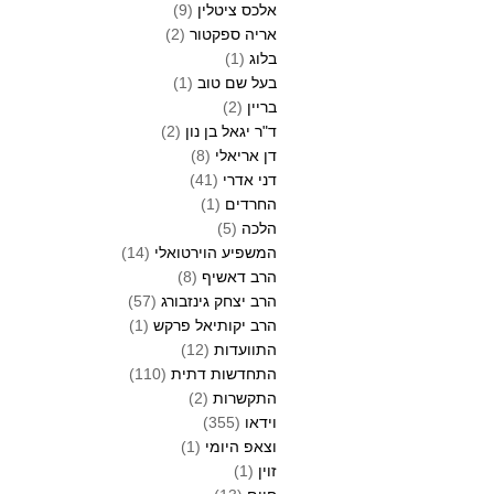
אלכס ציטלין
(9)
אריה ספקטור
(2)
בלוג
(1)
בעל שם טוב
(1)
בריין
(2)
ד"ר יגאל בן נון
(2)
דן אריאלי
(8)
דני אדרי
(41)
החרדים
(1)
הלכה
(5)
המשפיע הוירטואלי
(14)
הרב דאשיף
(8)
הרב יצחק גינזבורג
(57)
הרב יקותיאל פרקש
(1)
התוועדות
(12)
התחדשות דתית
(110)
התקשרות
(2)
וידאו
(355)
וצאפ היומי
(1)
זוין
(1)