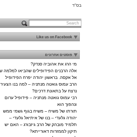
בס"ד
Like us on Facebook
פוסטים אחרונים
מי הרג את אהוביה סנדק?
אלה הרבנים הפידופילים שהביאו למלמה ש
אל אקסה. בראשון יהודה יפרח הפידופיל
הרב עמוס גואטה מנתניה – למה בנו הצעיר
נרצח על בתאונת דרכים?
רבי עמוס גואטה מנתניה – פידופיל ערום
ונהפוך הוא
תורתו של משיח – משיח בגוף גשמי ממש
יהודה גלעדי – בנו של איתיאל גלעדי –
תלמיד מובהק של הרב גיזבורג – האם יש
תיקון לממזרות דאורייתא?