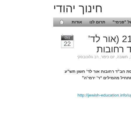
חינוך יהודי
 "פנימי"
תרום לנו
אודות
שיעור ב”עין יעקב” 21.10.2009 (אור לד’
Oct
22
 רחובות
,
תשובה
,
יום כיפור
,
רב גלוכובסקי
ת חב”ד רחובות אור לד’ חשון תש”ע
חיל מהמילים “ר’ ירמי’ה”
http://jewish-education.inf