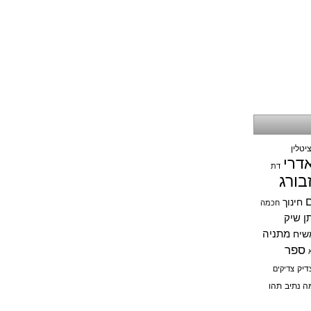
יטלין
אדרי
דת
בורג
ם
חינוך
חכמה
תן שיק
מתניה
שיח
ספר
דיק
צדיקים
ה נתיב
תהו