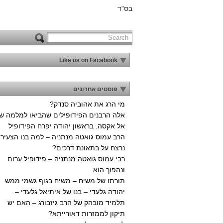
בס"ד
Like us on Facebook
פוסטים אחרונים
מי הרג את אהוביה סנדק?
אלה הרבנים הפידופילים שהביאו למלמה ש
אל אקסה. בראשון יהודה יפרח הפידופיל
הרב עמוס גואטה מנתניה – למה בנו הצעיר
נרצח על בתאונת דרכים?
רבי עמוס גואטה מנתניה – פידופיל ערום
ונהפוך הוא
תורתו של משיח – משיח בגוף גשמי ממש
יהודה גלעדי – בנו של איתיאל גלעדי –
תלמיד מובהק של הרב גיזבורג – האם יש
תיקון לממזרות דאורייתא?