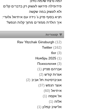
למה נרצח שלמה נתיב
פידופילה פירושו לעשוק רק בדברים קלים
ולא לעשוק במה שקשה
תניא בסוף פרק ג’ נידה עם איתיאל גלעדי:
איך הולדת ממזרים מתוך קלות הנפש?
קטגוריות
Rav Yitzchak Ginsburgh
(12)
Twitter
(162)
бог
(3)
Ноябрь 2025
(1)
Психология
(3)
אברהם סנדק
(1)
אגרות קודש
(2)
אוניברסיטת תל אביב
(2)
אוצר הנפש
(37)
איתיאל
(60)
אל אקסה
(1)
אלזה
(1)
אלישיב קפלון
(1)