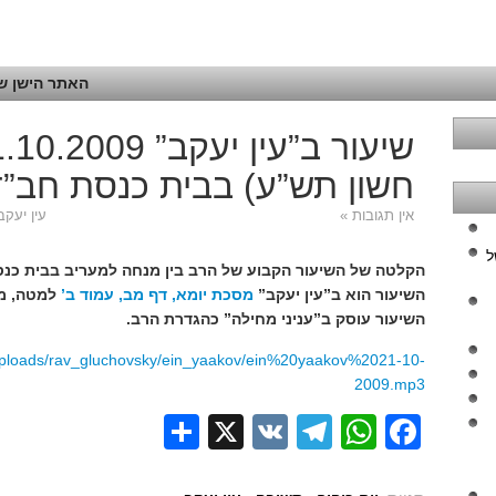
האתר הישן של
חשון תש”ע) בבית כנסת חב”ד
אין תגובות »
עין יעקב
ל
הקלטה של השיעור הקבוע של הרב בין מנחה למעריב בבית כנס
השיעור הוא ב”עין יעקב”
מסכת יומא, דף מב, עמוד ב’
למטה, מת
השיעור עוסק ב”עניני מחילה” כהגדרת הרב.
o/uploads/rav_gluchovsky/ein_yaakov/ein%20yaakov%2021-10-
2009.mp3
Share
Telegram
WhatsApp
X
VK
Facebook