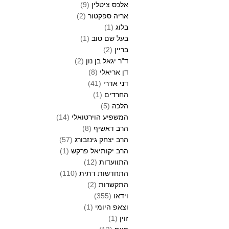
אלכס ציטלין
(9)
אריה ספקטור
(2)
בלוג
(1)
בעל שם טוב
(1)
בריין
(2)
ד"ר יגאל בן נון
(2)
דן אריאלי
(8)
דני אדרי
(41)
החרדים
(1)
הלכה
(5)
המשפיע הוירטואלי
(14)
הרב דאשיף
(8)
הרב יצחק גינזבורג
(57)
הרב יקותיאל פרקש
(1)
התוועדות
(12)
התחדשות דתית
(110)
התקשרות
(2)
וידאו
(355)
וצאפ היומי
(1)
זוין
(1)