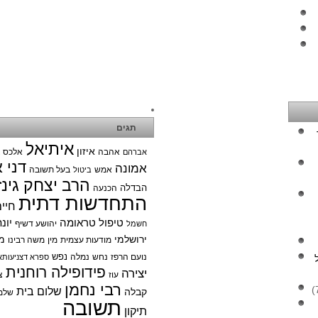
תגים
איתיאל
איזון
אהבה
אלכס צ
אברהם
דני 
אמונה
אמש
בעל תשובה
ביטול
הרב יצחק גינז
הבדלה
הכנעה
התחדשות דתית
חיי
טיפול טראומה
יונ
יהושע דשיף
חשמל
ירושלמי
מ
מודעות עצמית
מין
משה רבינו
נפש
נועם הרפז
נחש
נמלה
ספרא דצניעותא
פידופילה רוחנית
יצירה
עוז
צ
רבי נחמן
שלום בית
קבלה
שלמ
תשובה
תיקון