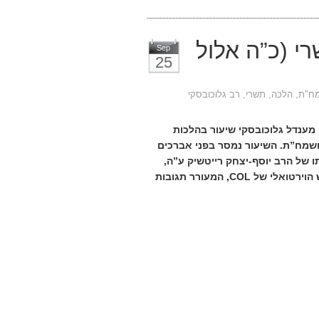
רי (כ”ה אלול
Sep
25
ח"ת
,
הלכה
,
תשרי
,
רב גלוכובסקי
מענדל גלוכובסקי שיעור בהלכות
ושמח”ת. השיעור נמסר בפני אברכים
ו של הרב יוסף-יצחק רייטשיק ע”ה,
והשיעור הוקדש לזכרו ■ השיעור מתפרסם במסגרת בית המדרש הוירטואלי של COL, המעורר תגובות