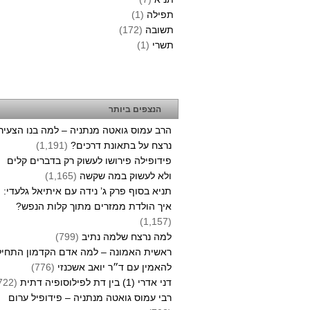
תפילה
(1)
תשובה
(172)
תשרי
(1)
הנצפים ביותר
הרב עמוס גואטה מנתניה – למה בנו הצעיר
נרצח על בתאונת דרכים?
(1,191)
פידופילה פירושו לעשוק רק בדברים קלים
ולא לעשוק במה שקשה
(1,165)
תניא בסוף פרק ג’ נידה עם איתיאל גלעדי:
איך הולדת ממזרים מתוך קלות הנפש?
(1,157)
למה נרצח שלמה נתיב
(799)
ראשית האמונה – למה אדם הקדמון התחיל
להאמין עם ד״ר יואב אשכנזי
(776)
דני אדרי (1) בין דת לפילוסופיה דתית
(722)
רבי עמוס גואטה מנתניה – פידופיל ערום