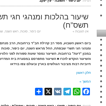
תגיות:
יום כיפור
•
תשובה
•
עין יעקב
שיעור בהלכות ומנהגי חגי תש
תשס”ח)
אין תגובות »
יום כיפור
,
סוכות
,
ראש השנה
,
שמ
ביום ראשון השבוע, מסר רב קהילת חב”ד ברחובות, הרב מנחם 
ומנהגי חגי תשרי שבפתח, החל מראש השנה, יום כיפור, סוכות 
במכון “דעת” ברחובות. השיעור נמסר שעות ספורות לפני הלווית
חיוביות רבות מציבור הגולשים בארץ ובעולם צפו בוידאו
חלק ראשון
המשך »
Share
Telegram
WhatsApp
X
VK
Facebook
תגיות:
יום כיפור
•
תשרי
•
ראש השנה
•
סוכות
•
שמח"ת
•
הלכה