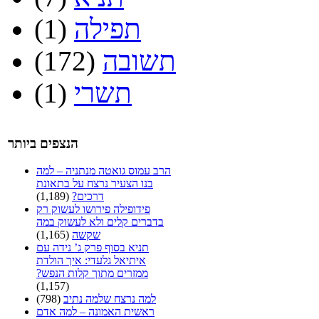
תפילה
(1)
תשובה
(172)
תשרי
(1)
הנצפים ביותר
הרב עמוס גואטה מנתניה – למה
בנו הצעיר נרצח על בתאונת
דרכים?
(1,189)
פידופילה פירושו לעשוק רק
בדברים קלים ולא לעשוק במה
שקשה
(1,165)
תניא בסוף פרק ג’ נידה עם
איתיאל גלעדי: איך הולדת
ממזרים מתוך קלות הנפש?
(1,157)
למה נרצח שלמה נתיב
(798)
ראשית האמונה – למה אדם