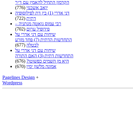
הקדמון התחיל להאמין עם ד״ר
יואב אשכנזי
(776)
דני אדרי (1) בין דת לפילוסופיה
דתית
(722)
רבי עמוס גואטה מנתניה –
פידופיל ערום
(702)
שיחות עם דני אדרי על
התחדשות הדתית (7) פחד מזרע
לבטלה
(677)
שיחות עם דני אדרי על
התחדשות דתית (3) האם התורה
היא מן השמים כפשוטו?
(676)
אמונה מלשון ימין
(670)
Pagelines Design
+
Wordpress