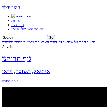
בס"ד
חינוך יהודי
אודות
תרום לנו
האתר הישן של "פנימי"
מאמר הרבי על שלח 2025 דיבת הארץ
רבי נחמן נב מחויב המצייות
Aug
19
גוף הרוחני
איתיאל
,
תשובה
,
וידאו
הוסף תגובה