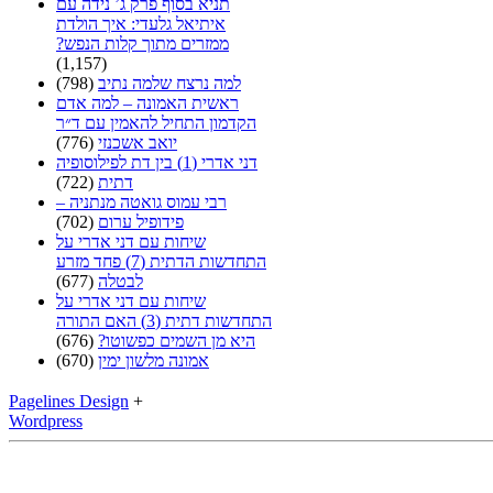
תניא בסוף פרק ג’ נידה עם
איתיאל גלעדי: איך הולדת
ממזרים מתוך קלות הנפש?
(1,157)
למה נרצח שלמה נתיב
(798)
ראשית האמונה – למה אדם
הקדמון התחיל להאמין עם ד״ר
יואב אשכנזי
(776)
דני אדרי (1) בין דת לפילוסופיה
דתית
(722)
רבי עמוס גואטה מנתניה –
פידופיל ערום
(702)
שיחות עם דני אדרי על
התחדשות הדתית (7) פחד מזרע
לבטלה
(677)
שיחות עם דני אדרי על
התחדשות דתית (3) האם התורה
היא מן השמים כפשוטו?
(676)
אמונה מלשון ימין
(670)
Pagelines Design
+
Wordpress