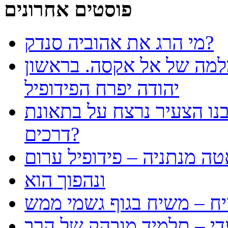
פוסטים אחרונים
מי הרג את אהוביה סנדק?
למה של אל אקסה. בראשון
יהודה יפרח הפידופיל
נו הצעיר נרצח על בתאונת
דרכים?
טה מנתניה – פידופיל ערום
ונהפוך הוא
ח – משיח בגוף גשמי ממש
עדי – תלמיד מובהק של הרב