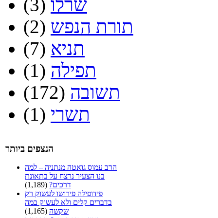
שרלו
(3)
תורת הנפש
(2)
תניא
(7)
תפילה
(1)
תשובה
(172)
תשרי
(1)
הנצפים ביותר
הרב עמוס גואטה מנתניה – למה
בנו הצעיר נרצח על בתאונת
דרכים?
(1,189)
פידופילה פירושו לעשוק רק
בדברים קלים ולא לעשוק במה
שקשה
(1,165)