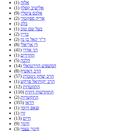
אלזה
(1)
אלישיב קפלון
(1)
אלכס ציטלין
(9)
אריה ספקטור
(2)
בלוג
(1)
בעל שם טוב
(1)
בריין
(2)
ד"ר יגאל בן נון
(2)
דן אריאלי
(8)
דני אדרי
(41)
החרדים
(1)
הלכה
(5)
המשפיע הוירטואלי
(14)
הרב דאשיף
(8)
הרב יצחק גינזבורג
(57)
הרב יקותיאל פרקש
(1)
התוועדות
(12)
התחדשות דתית
(110)
התקשרות
(2)
וידאו
(355)
וצאפ היומי
(1)
זוין
(1)
חיים
(13)
חינוך
(9)
חינוך עצמי
(3)