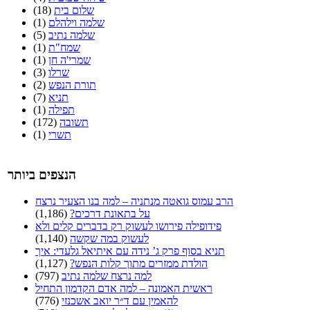
שלום בית
(18)
שלמה וילהלם
(1)
שלמה נתיב
(5)
שמח"ת
(1)
שמרי'ה חן
(1)
שרלו
(3)
תורת הנפש
(2)
תניא
(7)
תפילה
(1)
תשובה
(172)
תשרי
(1)
הנצפים ביותר
הרב עמוס גואטה מנתניה – למה בנו הצעיר נרצח
על בתאונת דרכים?
(1,186)
פידופילה פירושו לעשוק רק בדברים קלים ולא
לעשוק במה שקשה
(1,140)
תניא בסוף פרק ג’ נידה עם איתיאל גלעדי: איך
הולדת ממזרים מתוך קלות הנפש?
(1,127)
למה נרצח שלמה נתיב
(797)
ראשית האמונה – למה אדם הקדמון התחיל
להאמין עם ד״ר יואב אשכנזי
(776)