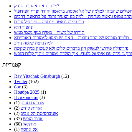
מי הרג את אהוביה סנדק?
ופילים שהביאו למלמה של אל אקסה. בראשון יהודה יפרח הפידופיל
ת דרכים?
רבי עמוס גואטה מנתניה – פידופיל ערום
ונהפוך הוא
תורתו של משיח – משיח בגוף גשמי ממש
למה נרצח שלמה נתיב
פידופילה פירושו לעשוק רק בדברים קלים ולא לעשוק במה שקשה
קטגוריות
Rav Yitzchak Ginsburgh
(12)
Twitter
(162)
бог
(3)
Ноябрь 2025
(1)
Психология
(3)
אברהם סנדק
(1)
אגרות קודש
(2)
אוניברסיטת תל אביב
(2)
אוצר הנפש
(37)
איתיאל
(60)
אל אקסה
(1)