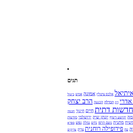
תגים
יתיאל
אמונה
אמש
אלכס ציטלין
ביטול
הרב יצחק
 אדרי
הבדלה
הכנעה
דת
דשות דתית
חיים
חינוך
חכמה
מה
יונתן שיק
ירושלמי
מודעות
יהושע דשיף
מתניה
שיח
נפש
נועם הרפז
נחש
נמלה
ספרא
פידופילה רוחנית
ה
עוז
צדיק
צדיקים