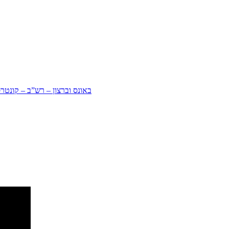
באונס וברצון – רש”ב – קונטר