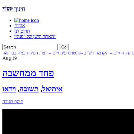
בס"ד
חינוך יהודי
אודות
תרום לנו
האתר הישן של "פנימי"
ס עץ החיים – הקדמה
רש”ב -קונטרס עץ חיים – רצון, חפץ וחכמה בבריאה
Aug
19
פחד ממחשבה
איתיאל
,
תשובה
,
וידאו
הוסף תגובה