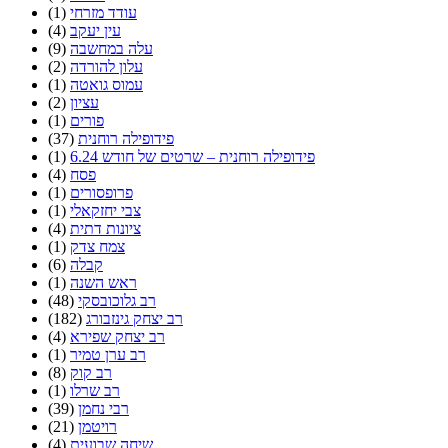
עודד מזרחי
(1)
עין יעקב
(4)
עלה במחשבה
(9)
עלון להורדה
(2)
עמוס גואטה
(1)
עציון
(2)
פורים
(1)
פידופילה רוחנית
(37)
פידופילה רוחנית – שרטים של חודש 6.24
(1)
פסח
(4)
פרופסורים
(1)
צבי יחזקאלי
(1)
ציונות דתית
(4)
צמח צדק
(1)
קבלה
(6)
ראש השנה
(1)
רב גלוכובסקי
(48)
רב יצחק גינזבורג
(182)
רב יצחק שפירא
(4)
רב ערן טמיר
(1)
רב קוק
(8)
רב שרלו
(1)
רבי נחמן
(39)
רויטמן
(21)
שיחה שבועית
(4)