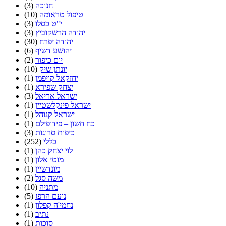
חנוכה
(3)
טיפול טראומה
(10)
י"ט כסלו
(3)
יהודה הרשקוביץ
(3)
יהודה יפרח
(30)
יהושע דשיף
(6)
יום כיפור
(2)
יונתן שיק
(10)
יחזקאל קויפמן
(1)
יצחק שפירא
(1)
ישראל אריאל
(3)
ישראל פינקלשטיין
(1)
ישראל קנוהל
(1)
כח חשון – פידופילם
(1)
כיפות סרוגות
(3)
כללי
(252)
לוי יצחק כהן
(1)
מוטי אלון
(1)
מונדשיין
(1)
משה סגל
(2)
מתניה
(10)
נועם הרפז
(5)
נחמי'ה קפלון
(1)
נתיב
(1)
סוכות
(1)