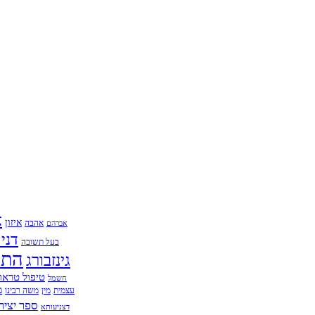
א
איזון
אהבה
אברהם
דני
בעל תשובה
התח
גינזבורג
טיפול טראו
חשמל
מ
עצמית
מין
משה רבינו
ספר יציר
דצניעותא