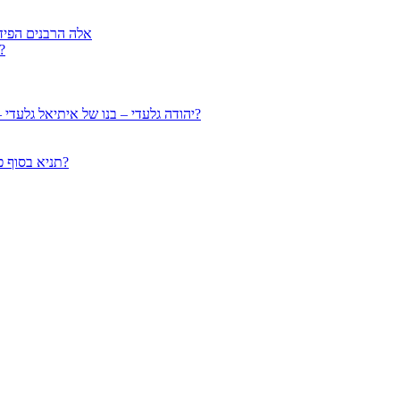
אלה הרבנים הפיד
הרב עמוס גואטה מנתניה – למה בנו הצעיר נרצח על בתאונ
יהודה גלעדי – בנו של איתיאל גלעדי – תלמיד מובהק של הרב גיזבורג – האם יש תיקון לממזרות דאורייתא?
תניא בסוף פרק ג’ נידה עם איתיאל גלעדי: איך הולדת ממזרים מתוך קלות הנפש?