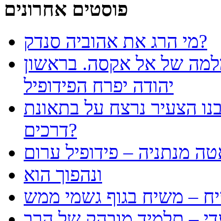
פוסטים אחרונים
מי הרג את אהוביה סנדק?
למה של אל אקסה. בראשון
יהודה יפרח הפידופיל
נו הצעיר נרצח על בתאונת
דרכים?
טה מנתניה – פידופיל ערום
ונהפוך הוא
ח – משיח בגוף גשמי ממש
עדי – תלמיד מובהק של הרב