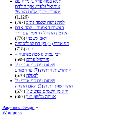
תניא בסוף פרק ג’ נידה עם
איתיאל גלעדי: איך הולדת
ממזרים מתוך קלות הנפש?
(1,126)
למה נרצח שלמה נתיב
(797)
ראשית האמונה – למה אדם
הקדמון התחיל להאמין עם ד״ר
יואב אשכנזי
(776)
דני אדרי (1) בין דת לפילוסופיה
דתית
(718)
רבי עמוס גואטה מנתניה –
פידופיל ערום
(699)
שיחות עם דני אדרי על
התחדשות הדתית (7) פחד מזרע
לבטלה
(676)
שיחות עם דני אדרי על
התחדשות דתית (3) האם התורה
היא מן השמים כפשוטו?
(674)
אמונה מלשון ימין
(667)
Pagelines Design
+
Wordpress