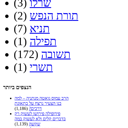
שרלו
(3)
תורת הנפש
(2)
תניא
(7)
תפילה
(1)
תשובה
(172)
תשרי
(1)
הנצפים ביותר
הרב עמוס גואטה מנתניה – למה
בנו הצעיר נרצח על בתאונת
דרכים?
(1,186)
פידופילה פירושו לעשוק רק
בדברים קלים ולא לעשוק במה
שקשה
(1,139)