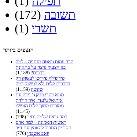
תפילה
(1)
תשובה
(172)
תשרי
(1)
הנצפים ביותר
הרב עמוס גואטה מנתניה – למה
בנו הצעיר נרצח על בתאונת
דרכים?
(1,188)
פידופילה פירושו לעשוק רק
בדברים קלים ולא לעשוק במה
שקשה
(1,159)
תניא בסוף פרק ג’ נידה עם
איתיאל גלעדי: איך הולדת
ממזרים מתוך קלות הנפש?
(1,145)
למה נרצח שלמה נתיב
(798)
ראשית האמונה – למה אדם
הקדמון התחיל להאמין עם ד״ר
יואב אשכנזי
(776)