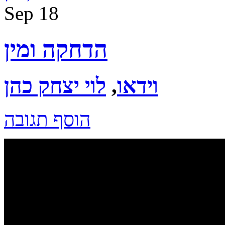
Sep
18
הדחקה ומין
וידאו
,
לוי יצחק כהן
הוסף תגובה