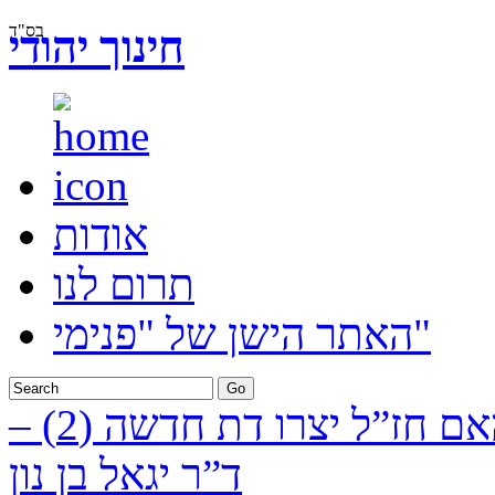
בס"ד
חינוך יהודי
אודות
תרום לנו
האתר הישן של "פנימי"
האם חז”ל יצרו דת חדשה (2) –
ד”ר יגאל בן נון