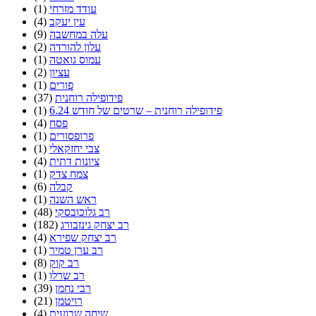
עודד מזרחי
(1)
עין יעקב
(4)
עלה במחשבה
(9)
עלון להורדה
(2)
עמוס גואטה
(1)
עציון
(2)
פורים
(1)
פידופילה רוחנית
(37)
פידופילה רוחנית – שרטים של חודש 6.24
(1)
פסח
(4)
פרופסורים
(1)
צבי יחזקאלי
(1)
ציונות דתית
(4)
צמח צדק
(1)
קבלה
(6)
ראש השנה
(1)
רב גלוכובסקי
(48)
רב יצחק גינזבורג
(182)
רב יצחק שפירא
(4)
רב ערן טמיר
(1)
רב קוק
(8)
רב שרלו
(1)
רבי נחמן
(39)
רויטמן
(21)
שיחה שבועית
(4)