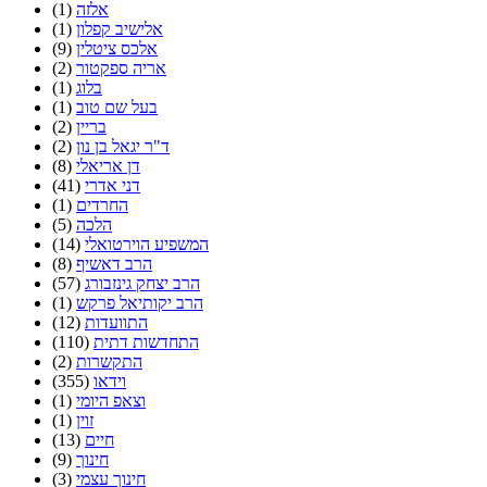
אלזה
(1)
אלישיב קפלון
(1)
אלכס ציטלין
(9)
אריה ספקטור
(2)
בלוג
(1)
בעל שם טוב
(1)
בריין
(2)
ד"ר יגאל בן נון
(2)
דן אריאלי
(8)
דני אדרי
(41)
החרדים
(1)
הלכה
(5)
המשפיע הוירטואלי
(14)
הרב דאשיף
(8)
הרב יצחק גינזבורג
(57)
הרב יקותיאל פרקש
(1)
התוועדות
(12)
התחדשות דתית
(110)
התקשרות
(2)
וידאו
(355)
וצאפ היומי
(1)
זוין
(1)
חיים
(13)
חינוך
(9)
חינוך עצמי
(3)