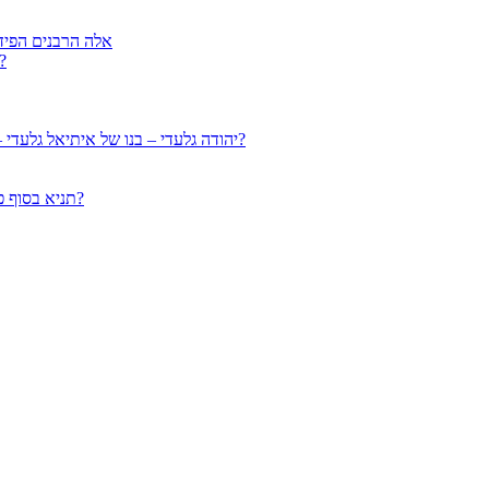
אלה הרבנים הפיד
הרב עמוס גואטה מנתניה – למה בנו הצעיר נרצח על בתאונ
יהודה גלעדי – בנו של איתיאל גלעדי – תלמיד מובהק של הרב גיזבורג – האם יש תיקון לממזרות דאורייתא?
תניא בסוף פרק ג’ נידה עם איתיאל גלעדי: איך הולדת ממזרים מתוך קלות הנפש?