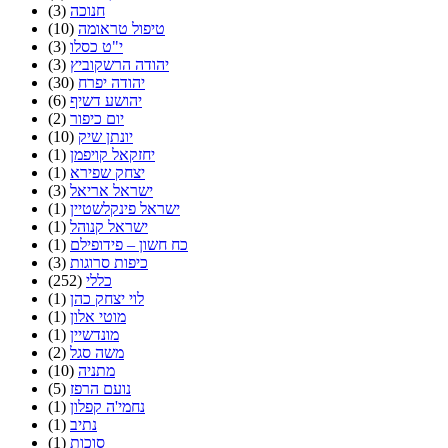
חנוכה
(3)
טיפול טראומה
(10)
י"ט כסלו
(3)
יהודה הרשקוביץ
(3)
יהודה יפרח
(30)
יהושע דשיף
(6)
יום כיפור
(2)
יונתן שיק
(10)
יחזקאל קויפמן
(1)
יצחק שפירא
(1)
ישראל אריאל
(3)
ישראל פינקלשטיין
(1)
ישראל קנוהל
(1)
כח חשון – פידופילם
(1)
כיפות סרוגות
(3)
כללי
(252)
לוי יצחק כהן
(1)
מוטי אלון
(1)
מונדשיין
(1)
משה סגל
(2)
מתניה
(10)
נועם הרפז
(5)
נחמי'ה קפלון
(1)
נתיב
(1)
סוכות
(1)