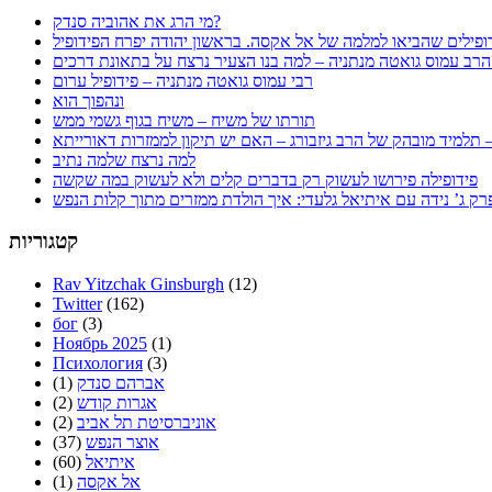
מי הרג את אהוביה סנדק?
ופילים שהביאו למלמה של אל אקסה. בראשון יהודה יפרח הפידופיל
ת דרכים?
רבי עמוס גואטה מנתניה – פידופיל ערום
ונהפוך הוא
תורתו של משיח – משיח בגוף גשמי ממש
למה נרצח שלמה נתיב
פידופילה פירושו לעשוק רק בדברים קלים ולא לעשוק במה שקשה
קטגוריות
Rav Yitzchak Ginsburgh
(12)
Twitter
(162)
бог
(3)
Ноябрь 2025
(1)
Психология
(3)
אברהם סנדק
(1)
אגרות קודש
(2)
אוניברסיטת תל אביב
(2)
אוצר הנפש
(37)
איתיאל
(60)
אל אקסה
(1)