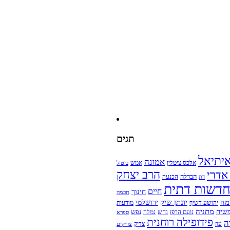
תגים
יתיאל
אמונה
אמש
אלכס ציטלין
ביטול
הרב יצחק
 אדרי
הבדלה
הכנעה
דת
דשות דתית
חיים
חינוך
חכמה
מה
יונתן שיק
ירושלמי
מודעות
יהושע דשיף
מתניה
שיח
נפש
נועם הרפז
נחש
נמלה
ספרא
פידופילה רוחנית
ה
עוז
צדיק
צדיקים