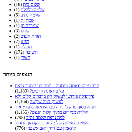
שלום בית
(18)
שלמה וילהלם
(1)
שלמה נתיב
(5)
שמח"ת
(1)
שמרי'ה חן
(1)
שרלו
(3)
תורת הנפש
(2)
תניא
(7)
תפילה
(1)
תשובה
(172)
תשרי
(1)
הנצפים ביותר
הרב עמוס גואטה מנתניה – למה בנו הצעיר נרצח
על בתאונת דרכים?
(1,189)
פידופילה פירושו לעשוק רק בדברים קלים ולא
לעשוק במה שקשה
(1,164)
תניא בסוף פרק ג’ נידה עם איתיאל גלעדי: איך
הולדת ממזרים מתוך קלות הנפש?
(1,155)
למה נרצח שלמה נתיב
(798)
ראשית האמונה – למה אדם הקדמון התחיל
להאמין עם ד״ר יואב אשכנזי
(776)