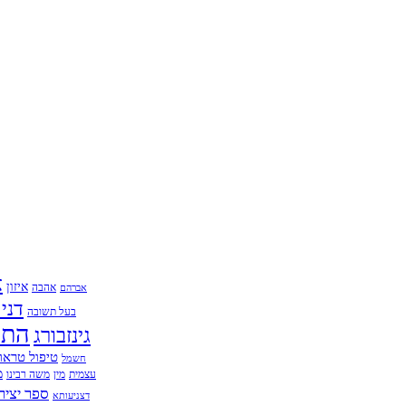
א
איזון
אהבה
אברהם
דני
בעל תשובה
התח
גינזבורג
טיפול טראו
חשמל
מ
עצמית
מין
משה רבינו
ספר יציר
דצניעותא