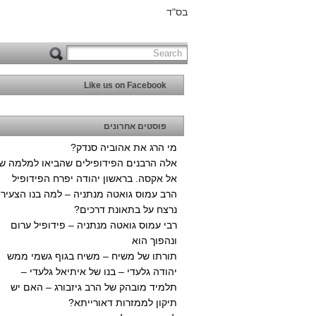
בס"ד
Like us on Facebook
פוסטים אחרונים
מי הרג את אהוביה סנדק?
אלה הרבנים הפידופילים שהביאו למלמה ש
אל אקסה. בראשון יהודה יפרח הפידופיל
הרב עמוס גואטה מנתניה – למה בנו הצעיר
נרצח על בתאונת דרכים?
רבי עמוס גואטה מנתניה – פידופיל ערום
ונהפוך הוא
תורתו של משיח – משיח בגוף גשמי ממש
יהודה גלעדי – בנו של איתיאל גלעדי –
תלמיד מובהק של הרב גיזבורג – האם יש
תיקון לממזרות דאורייתא?