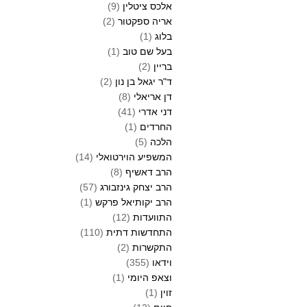
אלכס ציטלין
(9)
אריה ספקטור
(2)
בלוג
(1)
בעל שם טוב
(1)
בריין
(2)
ד"ר יגאל בן נון
(2)
דן אריאלי
(8)
דני אדרי
(41)
החרדים
(1)
הלכה
(5)
המשפיע הוירטואלי
(14)
הרב דאשיף
(8)
הרב יצחק גינזבורג
(57)
הרב יקותיאל פרקש
(1)
התוועדות
(12)
התחדשות דתית
(110)
התקשרות
(2)
וידאו
(355)
וצאפ היומי
(1)
זוין
(1)