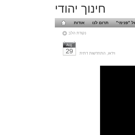
חינוך יהודי
 "פנימי"
תרום לנו
אודות
נקודת הלב
Aug
29
וידאו
,
התחדשות דתית