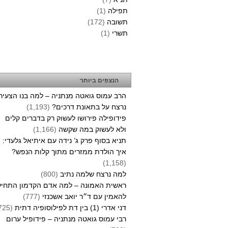
תפילה
(1)
תשובה
(172)
תשרי
(1)
הנצפים ביותר
הרב עמוס גואטה מנתניה – למה בנו הצעיר
נרצח על בתאונת דרכים?
(1,193)
פידופילה פירושו לעשוק רק בדברים קלים
ולא לעשוק במה שקשה
(1,166)
תניא בסוף פרק ג’ נידה עם איתיאל גלעדי:
איך הולדת ממזרים מתוך קלות הנפש?
(1,158)
למה נרצח שלמה נתיב
(800)
ראשית האמונה – למה אדם הקדמון התחיל
להאמין עם ד״ר יואב אשכנזי
(777)
דני אדרי (1) בין דת לפילוסופיה דתית
(725)
רבי עמוס גואטה מנתניה – פידופיל ערום