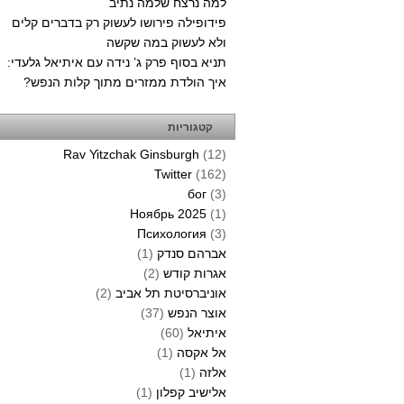
למה נרצח שלמה נתיב
פידופילה פירושו לעשוק רק בדברים קלים
ולא לעשוק במה שקשה
תניא בסוף פרק ג’ נידה עם איתיאל גלעדי:
איך הולדת ממזרים מתוך קלות הנפש?
קטגוריות
Rav Yitzchak Ginsburgh
(12)
Twitter
(162)
бог
(3)
Ноябрь 2025
(1)
Психология
(3)
אברהם סנדק
(1)
אגרות קודש
(2)
אוניברסיטת תל אביב
(2)
אוצר הנפש
(37)
איתיאל
(60)
אל אקסה
(1)
אלזה
(1)
אלישיב קפלון
(1)