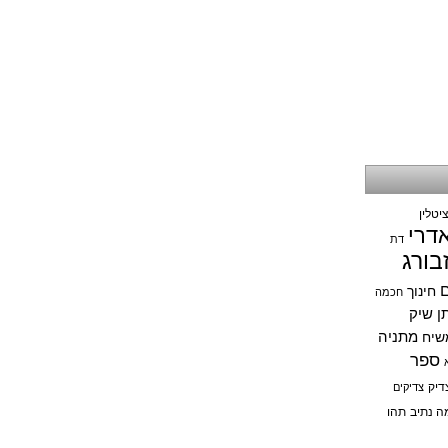
יטלין
אדרי
דת
בורג
ם
חינוך
חכמה
תן שיק
מתניה
שיח
ספר
דיק
צדיקים
ה נתיב
תהו