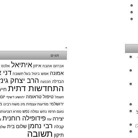
תגים
איתיאל
איזון
אהבה
אלכס צ
אברהם
דני 
אמונה
אמש
בעל תשובה
ביטול
הרב יצחק גינז
הבדלה
הכנעה
התחדשות דתית
חיי
טיפול טראומה
יונ
יהושע דשיף
חשמל
ירושלמי
מ
מודעות עצמית
מין
משה רבינו
נפש
נועם הרפז
נחש
נמלה
ספרא דצניעותא
פידופילה רוחנית
יצירה
עוז
צ
רבי נחמן
שלום בית
קבלה
שלמ
תשובה
תיקון