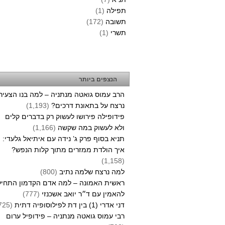
תפילה
(1)
תשובה
(172)
תשרי
(1)
הנצפים ביותר
הרב עמוס גואטה מנתניה – למה בנו הצעיר
נרצח על בתאונת דרכים?
(1,193)
פידופילה פירושו לעשוק רק בדברים קלים
ולא לעשוק במה שקשה
(1,166)
תניא בסוף פרק ג’ נידה עם איתיאל גלעדי:
איך הולדת ממזרים מתוך קלות הנפש?
(1,158)
למה נרצח שלמה נתיב
(800)
ראשית האמונה – למה אדם הקדמון התחיל
להאמין עם ד״ר יואב אשכנזי
(777)
דני אדרי (1) בין דת לפילוסופיה דתית
(725)
רבי עמוס גואטה מנתניה – פידופיל ערום