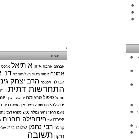
תגים
איתיאל
איזון
אהבה
אלכס צ
אברהם
דני 
אמונה
אמש
בעל תשובה
ביטול
הרב יצחק גינז
הבדלה
הכנעה
התחדשות דתית
חיי
טיפול טראומה
יונ
יהושע דשיף
חשמל
ירושלמי
מ
מודעות עצמית
מין
משה רבינו
נפש
נועם הרפז
נחש
נמלה
ספרא דצניעותא
פידופילה רוחנית
יצירה
עוז
צ
רבי נחמן
שלום בית
קבלה
שלמ
תשובה
תיקון