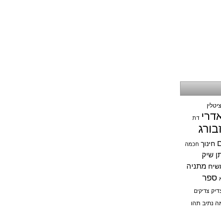
יטלין
אדרי
דת
בורג
ם
חינוך
חכמה
תן שיק
מתניה
שיח
ספר
דיק
צדיקים
ה נתיב
תהו