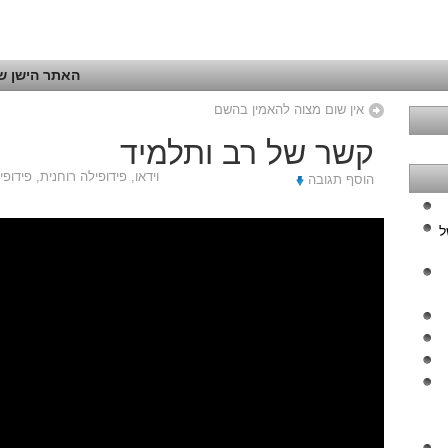
האתר הישן של
אין שום מצוה להאמין בהשם
קשר של רב ותלמיד
וידאו
,
פידופילה רוחנית
,
פידופיל
הוסף תגובה
ל