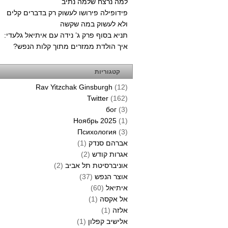
למה נרצח שלמה נתיב
פידופילה פירושו לעשוק רק בדברים קלים
ולא לעשוק במה שקשה
תניא בסוף פרק ג’ נידה עם איתיאל גלעדי:
איך הולדת ממזרים מתוך קלות הנפש?
קטגוריות
Rav Yitzchak Ginsburgh
(12)
Twitter
(162)
бог
(3)
Ноябрь 2025
(1)
Психология
(3)
אברהם סנדק
(1)
אגרות קודש
(2)
אוניברסיטת תל אביב
(2)
אוצר הנפש
(37)
איתיאל
(60)
אל אקסה
(1)
אלזה
(1)
אלישיב קפלון
(1)