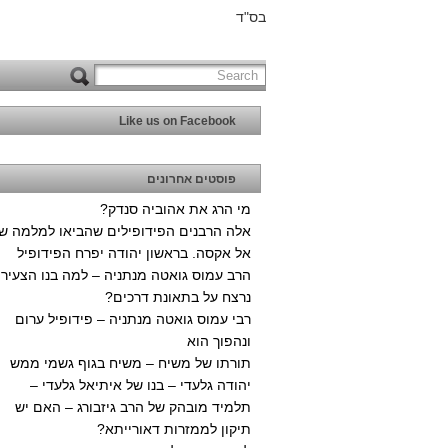
בס"ד
Like us on Facebook
פוסטים אחרונים
מי הרג את אהוביה סנדק?
אלה הרבנים הפידופילים שהביאו למלמה ש
אל אקסה. בראשון יהודה יפרח הפידופיל
הרב עמוס גואטה מנתניה – למה בנו הצעיר
נרצח על בתאונת דרכים?
רבי עמוס גואטה מנתניה – פידופיל ערום
ונהפוך הוא
תורתו של משיח – משיח בגוף גשמי ממש
יהודה גלעדי – בנו של איתיאל גלעדי –
תלמיד מובהק של הרב גיזבורג – האם יש
תיקון לממזרות דאורייתא?