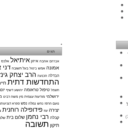
תגים
איתיאל
איזון
אהבה
אלכס צ
אברהם
דני 
אמונה
אמש
בעל תשובה
ביטול
הרב יצחק גינז
הבדלה
הכנעה
התחדשות דתית
חיי
טיפול טראומה
יונ
יהושע דשיף
חשמל
ירושלמי
מ
מודעות עצמית
מין
משה רבינו
נפש
נועם הרפז
נחש
נמלה
ספרא דצניעותא
פידופילה רוחנית
יצירה
עוז
צ
רבי נחמן
שלום בית
קבלה
שלמ
תשובה
תיקון