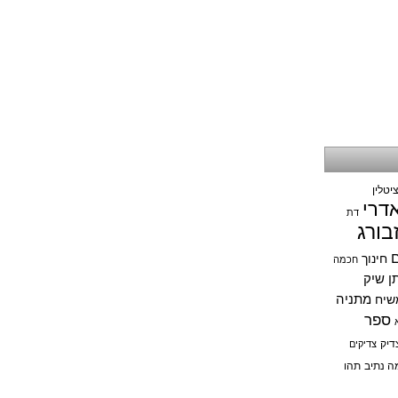
יטלין
אדרי
דת
בורג
ם
חינוך
חכמה
תן שיק
מתניה
שיח
ספר
דיק
צדיקים
ה נתיב
תהו