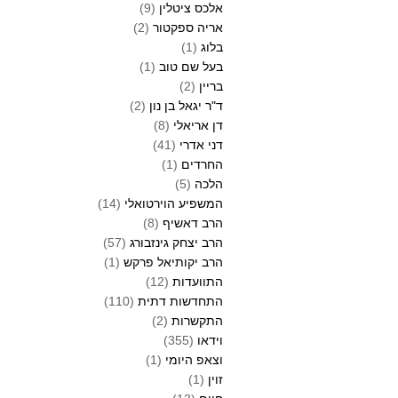
אלכס ציטלין
(9)
אריה ספקטור
(2)
בלוג
(1)
בעל שם טוב
(1)
בריין
(2)
ד"ר יגאל בן נון
(2)
דן אריאלי
(8)
דני אדרי
(41)
החרדים
(1)
הלכה
(5)
המשפיע הוירטואלי
(14)
הרב דאשיף
(8)
הרב יצחק גינזבורג
(57)
הרב יקותיאל פרקש
(1)
התוועדות
(12)
התחדשות דתית
(110)
התקשרות
(2)
וידאו
(355)
וצאפ היומי
(1)
זוין
(1)