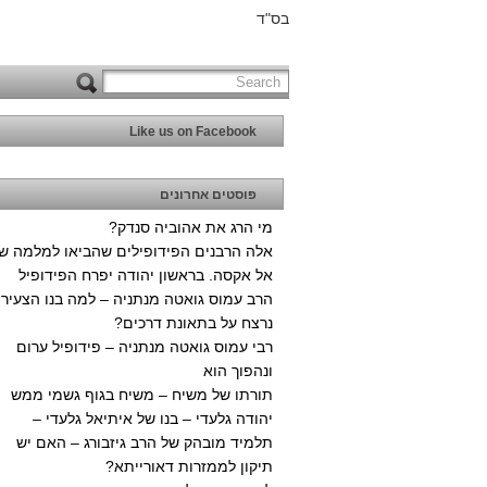
בס"ד
Like us on Facebook
פוסטים אחרונים
מי הרג את אהוביה סנדק?
אלה הרבנים הפידופילים שהביאו למלמה ש
אל אקסה. בראשון יהודה יפרח הפידופיל
הרב עמוס גואטה מנתניה – למה בנו הצעיר
נרצח על בתאונת דרכים?
רבי עמוס גואטה מנתניה – פידופיל ערום
ונהפוך הוא
תורתו של משיח – משיח בגוף גשמי ממש
יהודה גלעדי – בנו של איתיאל גלעדי –
תלמיד מובהק של הרב גיזבורג – האם יש
תיקון לממזרות דאורייתא?