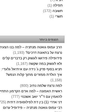
תפילה
(1)
תשובה
(172)
תשרי
(1)
הנצפים ביותר
הרב עמוס גואטה מנתניה – למה בנו הצעיר
נרצח על בתאונת דרכים?
(1,193)
פידופילה פירושו לעשוק רק בדברים קלים
ולא לעשוק במה שקשה
(1,167)
תניא בסוף פרק ג’ נידה עם איתיאל גלעדי:
איך הולדת ממזרים מתוך קלות הנפש?
(1,158)
למה נרצח שלמה נתיב
(800)
ראשית האמונה – למה אדם הקדמון התחיל
להאמין עם ד״ר יואב אשכנזי
(777)
דני אדרי (1) בין דת לפילוסופיה דתית
(725)
רבי עמוס גואטה מנתניה – פידופיל ערום