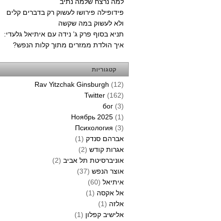
למה נרצח שלמה נתיב
פידופילה פירושו לעשוק רק בדברים קלים
ולא לעשוק במה שקשה
תניא בסוף פרק ג’ נידה עם איתיאל גלעדי:
איך הולדת ממזרים מתוך קלות הנפש?
קטגוריות
Rav Yitzchak Ginsburgh
(12)
Twitter
(162)
бог
(3)
Ноябрь 2025
(1)
Психология
(3)
אברהם סנדק
(1)
אגרות קודש
(2)
אוניברסיטת תל אביב
(2)
אוצר הנפש
(37)
איתיאל
(60)
אל אקסה
(1)
אלזה
(1)
אלישיב קפלון
(1)