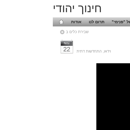
חינוך יהודי
 "פנימי"
תרום לנו
אודות
שבירת כלים ב
Nov
22
וידאו
,
התחדשות דתית