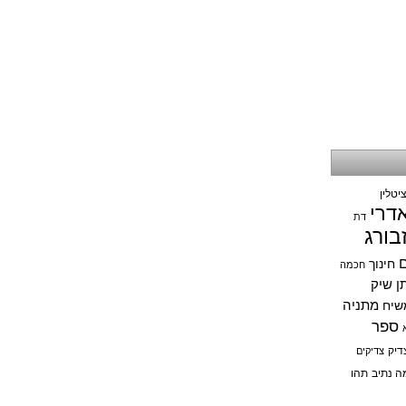
יטלין
אדרי
דת
בורג
ם
חינוך
חכמה
תן שיק
מתניה
שיח
ספר
דיק
צדיקים
ה נתיב
תהו