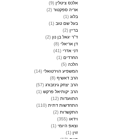
אלכס ציטלין
(9)
אריה ספקטור
(2)
בלוג
(1)
בעל שם טוב
(1)
בריין
(2)
ד"ר יגאל בן נון
(2)
דן אריאלי
(8)
דני אדרי
(41)
החרדים
(1)
הלכה
(5)
המשפיע הוירטואלי
(14)
הרב דאשיף
(8)
הרב יצחק גינזבורג
(57)
הרב יקותיאל פרקש
(1)
התוועדות
(12)
התחדשות דתית
(110)
התקשרות
(2)
וידאו
(355)
וצאפ היומי
(1)
זוין
(1)