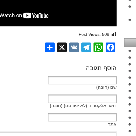
Post Views:
508
Share
Telegram
WhatsApp
X
VK
Facebook
הוסף תגובה
שם
(חובה)
דואר אלקטרוני
(לא יפורסם) (חובה)
אתר