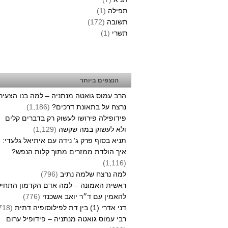
תפילה
(1)
תשובה
(172)
תשרי
(1)
הנצפים ביותר
הרב עמוס גואטה מנתניה – למה בנו הצעיר
נרצח על בתאונת דרכים?
(1,186)
פידופילה פירושו לעשוק רק בדברים קלים
ולא לעשוק במה שקשה
(1,129)
תניא בסוף פרק ג’ נידה עם איתיאל גלעדי:
איך הולדת ממזרים מתוך קלות הנפש?
(1,116)
למה נרצח שלמה נתיב
(796)
ראשית האמונה – למה אדם הקדמון התחיל
להאמין עם ד״ר יואב אשכנזי
(776)
דני אדרי (1) בין דת לפילוסופיה דתית
(718)
רבי עמוס גואטה מנתניה – פידופיל ערום