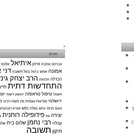
תגים
איתיאל
איזון
אהבה
אלכס צ
אברהם
דני 
אמונה
אמש
בעל תשובה
ביטול
הרב יצחק גינז
הבדלה
הכנעה
התחדשות דתית
חיי
טיפול טראומה
יונ
יהושע דשיף
חשמל
ירושלמי
מ
מודעות עצמית
מין
משה רבינו
נפש
נועם הרפז
נחש
נמלה
ספרא דצניעותא
פידופילה רוחנית
יצירה
עוז
צ
רבי נחמן
שלום בית
קבלה
שלמ
תשובה
תיקון