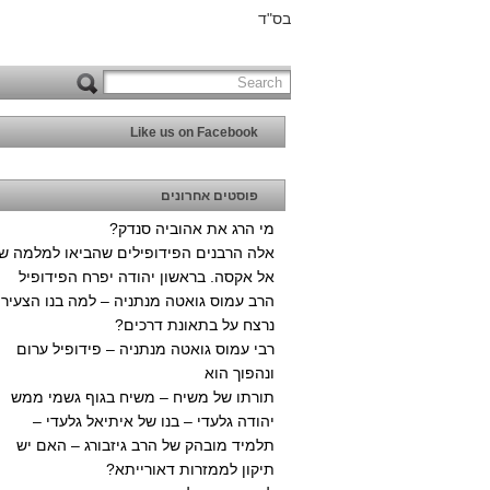
בס"ד
Like us on Facebook
פוסטים אחרונים
מי הרג את אהוביה סנדק?
אלה הרבנים הפידופילים שהביאו למלמה ש
אל אקסה. בראשון יהודה יפרח הפידופיל
הרב עמוס גואטה מנתניה – למה בנו הצעיר
נרצח על בתאונת דרכים?
רבי עמוס גואטה מנתניה – פידופיל ערום
ונהפוך הוא
תורתו של משיח – משיח בגוף גשמי ממש
יהודה גלעדי – בנו של איתיאל גלעדי –
תלמיד מובהק של הרב גיזבורג – האם יש
תיקון לממזרות דאורייתא?