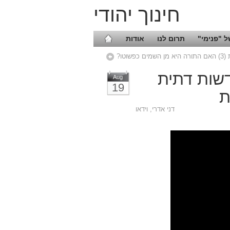
חינוך יהודי
 "פנימי"
תרום לנו
אודות
טו?
דשות דתית
Aug
19
דני אדרי
,
וידאו