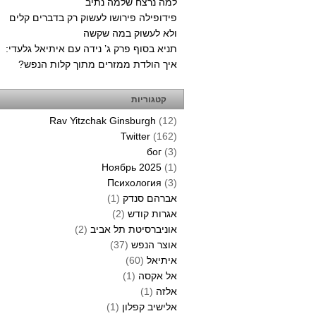
למה נרצח שלמה נתיב
פידופילה פירושו לעשוק רק בדברים קלים
ולא לעשוק במה שקשה
תניא בסוף פרק ג’ נידה עם איתיאל גלעדי:
איך הולדת ממזרים מתוך קלות הנפש?
קטגוריות
Rav Yitzchak Ginsburgh
(12)
Twitter
(162)
бог
(3)
Ноябрь 2025
(1)
Психология
(3)
אברהם סנדק
(1)
אגרות קודש
(2)
אוניברסיטת תל אביב
(2)
אוצר הנפש
(37)
איתיאל
(60)
אל אקסה
(1)
אלזה
(1)
אלישיב קפלון
(1)