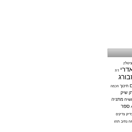
יטלין
אדרי
דת
בורג
ם
חינוך
חכמה
תן שיק
מתניה
שיח
ספר
דיק
צדיקים
ה נתיב
תהו