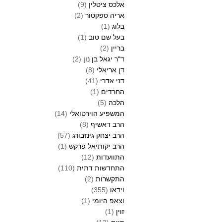
אלכס ציטלין
(9)
אריה ספקטור
(2)
בלוג
(1)
בעל שם טוב
(1)
בריין
(2)
ד"ר יגאל בן נון
(2)
דן אריאלי
(8)
דני אדרי
(41)
החרדים
(1)
הלכה
(5)
המשפיע הוירטואלי
(14)
הרב דאשיף
(8)
הרב יצחק גינזבורג
(57)
הרב יקותיאל פרקש
(1)
התוועדות
(12)
התחדשות דתית
(110)
התקשרות
(2)
וידאו
(355)
וצאפ היומי
(1)
זוין
(1)