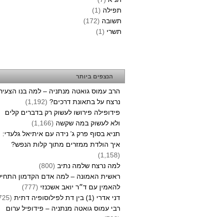
תפילה
(1)
תשובה
(172)
תשרי
(1)
הנצפים ביותר
הרב עמוס גואטה מנתניה – למה בנו הצעיר
נרצח על בתאונת דרכים?
(1,192)
פידופילה פירושו לעשוק רק בדברים קלים
ולא לעשוק במה שקשה
(1,166)
תניא בסוף פרק ג’ נידה עם איתיאל גלעדי:
איך הולדת ממזרים מתוך קלות הנפש?
(1,158)
למה נרצח שלמה נתיב
(800)
ראשית האמונה – למה אדם הקדמון התחיל
להאמין עם ד״ר יואב אשכנזי
(777)
דני אדרי (1) בין דת לפילוסופיה דתית
(725)
רבי עמוס גואטה מנתניה – פידופיל ערום