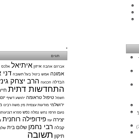
תגים
איתיאל
איזון
אהבה
אלכס צ
אברהם
דני 
אמונה
אמש
בעל תשובה
ביטול
הרב יצחק גינז
הבדלה
הכנעה
התחדשות דתית
חיי
טיפול טראומה
יונ
יהושע דשיף
חשמל
ירושלמי
מ
מודעות עצמית
מין
משה רבינו
נפש
נועם הרפז
נחש
נמלה
ספרא דצניעותא
פידופילה רוחנית
יצירה
עוז
צ
רבי נחמן
שלום בית
קבלה
שלמ
תשובה
תיקון