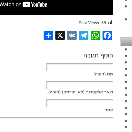
Post Views:
89
Share
Telegram
WhatsApp
X
VK
Facebook
הוסף תגובה
שם
(חובה)
דואר אלקטרוני
(לא יפורסם) (חובה)
אתר