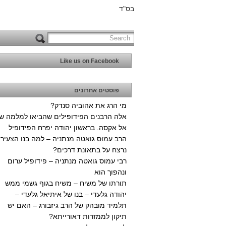
בס"ד
Like us on Facebook
פוסטים אחרונים
מי הרג את אהוביה סנדק?
אלה הרבנים הפידופילים שהביאו למלמה ש
אל אקסה. בראשון יהודה יפרח הפידופיל
הרב עמוס גואטה מנתניה – למה בנו הצעיר
נרצח על בתאונת דרכים?
רבי עמוס גואטה מנתניה – פידופיל ערום
ונהפוך הוא
תורתו של משיח – משיח בגוף גשמי ממש
יהודה גלעדי – בנו של איתיאל גלעדי –
תלמיד מובהק של הרב גיזבורג – האם יש
תיקון לממזרות דאורייתא?