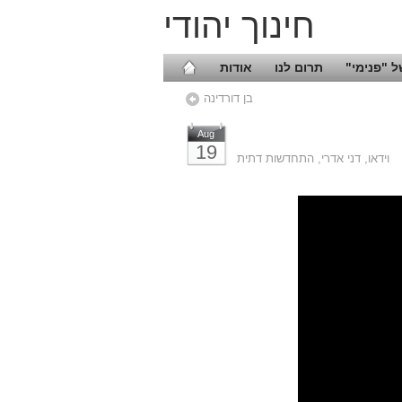
חינוך יהודי
 "פנימי"
תרום לנו
אודות
בן דורדינה
Aug
19
וידאו
,
דני אדרי
,
התחדשות דתית