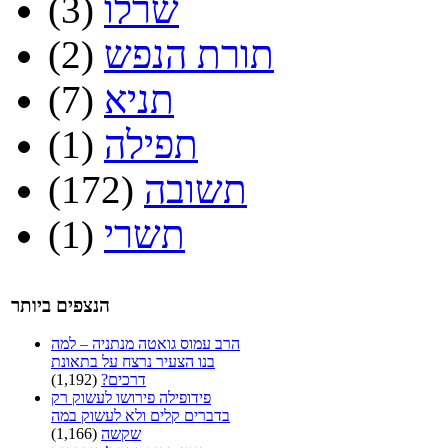
שרלו
(3)
תורת הנפש
(2)
תניא
(7)
תפילה
(1)
תשובה
(172)
תשרי
(1)
הנצפים ביותר
הרב עמוס גואטה מנתניה – למה
בנו הצעיר נרצח על בתאונת
דרכים?
(1,192)
פידופילה פירושו לעשוק רק
בדברים קלים ולא לעשוק במה
שקשה
(1,166)