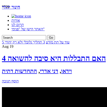
בס"ד
חינוך יהודי
אודות
תרום לנו
האתר הישן של "פנימי"
5 עוד על תת מודע
3 תהליך גלובלי ולא רק יהודי
Aug
19
4 האם התבללות היא סיבה להשואה
וידאו
,
דני אדרי
,
התחדשות דתית
הוסף תגובה