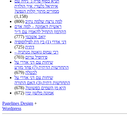
תניא בסוף פרק ג’ נידה עם
איתיאל גלעדי: איך הולדת
ממזרים מתוך קלות הנפש?
(1,158)
למה נרצח שלמה נתיב
(800)
ראשית האמונה – למה אדם
הקדמון התחיל להאמין עם ד״ר
יואב אשכנזי
(777)
דני אדרי (1) בין דת לפילוסופיה
דתית
(725)
רבי עמוס גואטה מנתניה –
פידופיל ערום
(703)
שיחות עם דני אדרי על
התחדשות הדתית (7) פחד מזרע
לבטלה
(679)
שיחות עם דני אדרי על
התחדשות דתית (3) האם התורה
היא מן השמים כפשוטו?
(678)
אמונה מלשון ימין
(672)
Pagelines Design
+
Wordpress