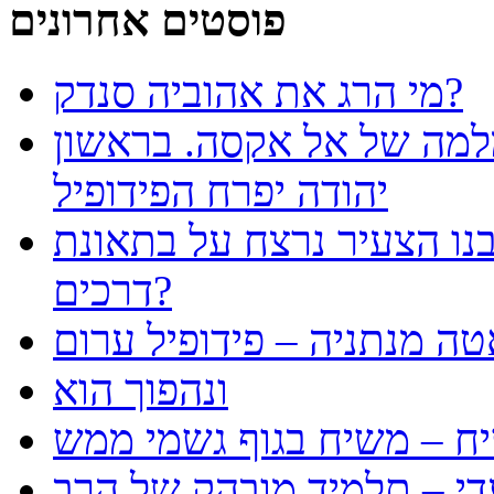
פוסטים אחרונים
מי הרג את אהוביה סנדק?
למה של אל אקסה. בראשון
יהודה יפרח הפידופיל
נו הצעיר נרצח על בתאונת
דרכים?
טה מנתניה – פידופיל ערום
ונהפוך הוא
ח – משיח בגוף גשמי ממש
עדי – תלמיד מובהק של הרב