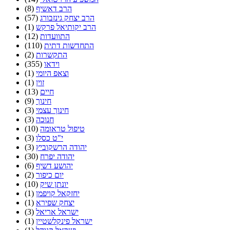
הרב דאשיף
(8)
הרב יצחק גינזבורג
(57)
הרב יקותיאל פרקש
(1)
התוועדות
(12)
התחדשות דתית
(110)
התקשרות
(2)
וידאו
(355)
וצאפ היומי
(1)
זוין
(1)
חיים
(13)
חינוך
(9)
חינוך עצמי
(3)
חנוכה
(3)
טיפול טראומה
(10)
י"ט כסלו
(3)
יהודה הרשקוביץ
(3)
יהודה יפרח
(30)
יהושע דשיף
(6)
יום כיפור
(2)
יונתן שיק
(10)
יחזקאל קויפמן
(1)
יצחק שפירא
(1)
ישראל אריאל
(3)
ישראל פינקלשטיין
(1)