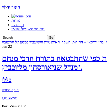
בס"ד
חינוך יהודי
אודות
תרום לנו
האתר הישן של "פנימי"
“בחיי דייקא” – החירות, השקר, האותנטיות והשיעבוד במסע אל התשובה
Jun
22
יות כפי שהתבטאה בתורת הרבי מנחם
מנדל שניאורסהון מליובביץ’.
כללי
הוסף תגובה
sgr_kloyz
Post Views:
104