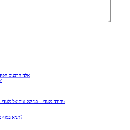
אלה הרבנים הפיד
הרב עמוס גואטה מנתניה – למה בנו הצעיר נרצח על בתאונ
יהודה גלעדי – בנו של איתיאל גלעדי – תלמיד מובהק של הרב גיזבורג – האם יש תיקון לממזרות דאורייתא?
תניא בסוף פרק ג’ נידה עם איתיאל גלעדי: איך הולדת ממזרים מתוך קלות הנפש?