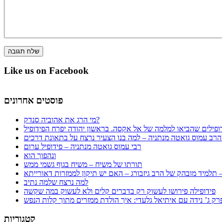
Like us on Facebook
פוסטים אחרונים
מי הרג את אהוביה סנדק?
ופילים שהביאו למלמה של אל אקסה. בראשון יהודה יפרח הפידופיל
ת דרכים?
רבי עמוס גואטה מנתניה – פידופיל ערום
ונהפוך הוא
תורתו של משיח – משיח בגוף גשמי ממש
למה נרצח שלמה נתיב
פידופילה פירושו לעשוק רק בדברים קלים ולא לעשוק במה שקשה
קטגוריות