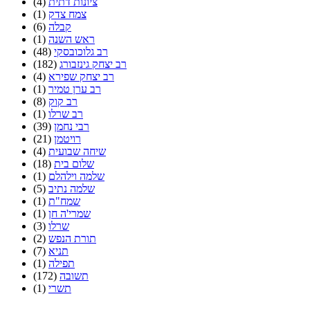
ציונות דתית
(4)
צמח צדק
(1)
קבלה
(6)
ראש השנה
(1)
רב גלוכובסקי
(48)
רב יצחק גינזבורג
(182)
רב יצחק שפירא
(4)
רב ערן טמיר
(1)
רב קוק
(8)
רב שרלו
(1)
רבי נחמן
(39)
רויטמן
(21)
שיחה שבועית
(4)
שלום בית
(18)
שלמה וילהלם
(1)
שלמה נתיב
(5)
שמח"ת
(1)
שמרי'ה חן
(1)
שרלו
(3)
תורת הנפש
(2)
תניא
(7)
תפילה
(1)
תשובה
(172)
תשרי
(1)