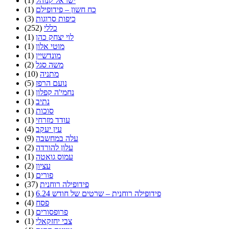
ישראל קנוהל
(1)
כח חשון – פידופילם
(1)
כיפות סרוגות
(3)
כללי
(252)
לוי יצחק כהן
(1)
מוטי אלון
(1)
מונדשיין
(1)
משה סגל
(2)
מתניה
(10)
נועם הרפז
(5)
נחמי'ה קפלון
(1)
נתיב
(1)
סוכות
(1)
עודד מזרחי
(1)
עין יעקב
(4)
עלה במחשבה
(9)
עלון להורדה
(2)
עמוס גואטה
(1)
עציון
(2)
פורים
(1)
פידופילה רוחנית
(37)
פידופילה רוחנית – שרטים של חודש 6.24
(1)
פסח
(4)
פרופסורים
(1)
צבי יחזקאלי
(1)