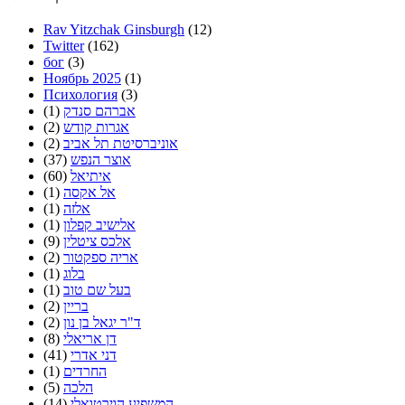
Rav Yitzchak Ginsburgh
(12)
Twitter
(162)
бог
(3)
Ноябрь 2025
(1)
Психология
(3)
אברהם סנדק
(1)
אגרות קודש
(2)
אוניברסיטת תל אביב
(2)
אוצר הנפש
(37)
איתיאל
(60)
אל אקסה
(1)
אלזה
(1)
אלישיב קפלון
(1)
אלכס ציטלין
(9)
אריה ספקטור
(2)
בלוג
(1)
בעל שם טוב
(1)
בריין
(2)
ד"ר יגאל בן נון
(2)
דן אריאלי
(8)
דני אדרי
(41)
החרדים
(1)
הלכה
(5)
המשפיע הוירטואלי
(14)