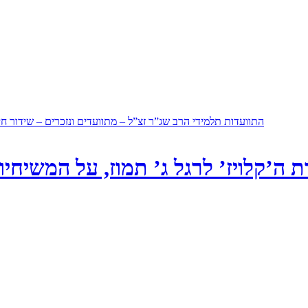
התוועדות תלמידי הרב שג”ר זצ”ל – מתוועדים ונזכרים – שידור חי
 ה’קלויז’ לרגל ג’ תמוז, על המשיח