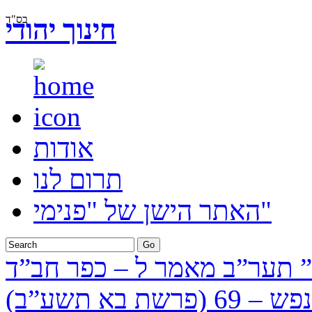
בס"ד
חינוך יהודי
אודות
תרום לנו
האתר הישן של "פנימי"
 תער”ב מאמר ל – כפר חב”ד
פרשת בא תשע”ב)