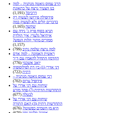
הרב עמוס גואטה מנתניה – למה
בנו הצעיר נרצח על בתאונת
דרכים?
(1,191)
פידופילה פירושו לעשוק רק
בדברים קלים ולא לעשוק במה
שקשה
(1,165)
תניא בסוף פרק ג’ נידה עם
איתיאל גלעדי: איך הולדת
ממזרים מתוך קלות הנפש?
(1,157)
למה נרצח שלמה נתיב
(799)
ראשית האמונה – למה אדם
הקדמון התחיל להאמין עם ד״ר
יואב אשכנזי
(776)
דני אדרי (1) בין דת לפילוסופיה
דתית
(722)
רבי עמוס גואטה מנתניה –
פידופיל ערום
(702)
שיחות עם דני אדרי על
התחדשות הדתית (7) פחד מזרע
לבטלה
(677)
שיחות עם דני אדרי על
התחדשות דתית (3) האם התורה
היא מן השמים כפשוטו?
(676)
אמונה מלשון ימין
(670)