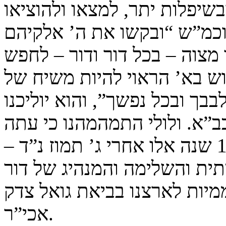
בשיפלות יתר, למצאו ולהוציאו
 וכמ”ש “ובקשו את ה’ אלקיהם
מצוה – בכל דור ודור – לחפש
ש בא’ הראוי להיות משיח של
בבך ובכל נפשך”, והוא יוליכנו
ב”א. ולולי התמהמהנו כי עתה
– אם לא היינו מתמהמהים כל 17 שנה אלו אחרי ג’ תמוז נ”ד –
יתית והשלימה והמנהיג של דור
ממיות לארצנו בביאת גואל צדק
אכי”ר.