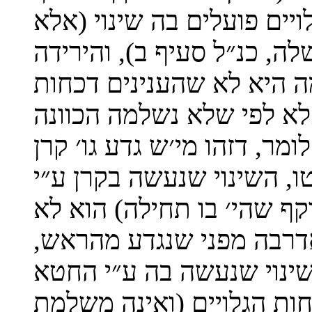
ויים פועלים בה שינוי (אלא
לה, כנ״ל סעיף ב), והירידה
 היא לא שהענינים דכחות
אלא לפי שלא נשלמה הכוונה
מר, דזהו מי׳ש גדע גו׳ קרן
, השינוי שנעשה בקרן ע״י
ף שהי׳ בו תחילה) הוא לא
דרבה מפני שנגדע מהראש,
ינוי שנעשה בה ע״י החטא
ות הגלויים (ואינה משלמת