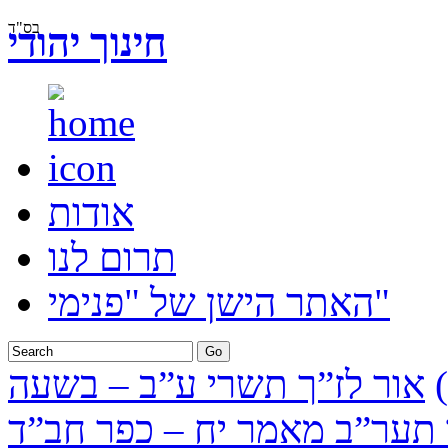
בס"ד
חינוך יהודי
אודות
תרום לנו
האתר הישן של "פנימי"
אור לז”ך תשרי ע”ב – בשעה
תער”ב מאמר יח – כפר חב”ד