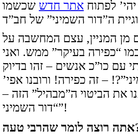
יהי’ לפתוח
אתר חדש
שכשמו
ים מן המניין, עצם המחשבה על
ו “כפירה בעיקר” ממש. ואני
י עם כו”כ אנשים – זהו בדיוק
”?! – זה כפירה! ורובנו אפי’
ו את הביטוי ה”מבהיל” הזה –
“דור השמיני”!
י טעה?!