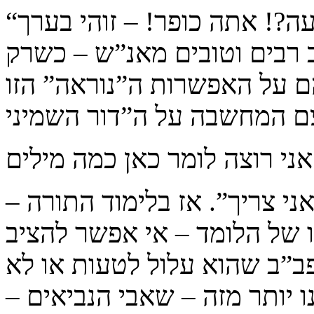
“דור השמיני”? רצונך לומר שהרבי טעה?! אתה כופר! – זוהי בערך
רבים וטובים מאנ”ש – כשרק
הם על האפשרות ה”נוראה” הזו
ילים.
ני צריך”. אז בלימוד התורה –
 של הלומד – אי אפשר להציב
ב”ב שהוא עלול לטעות או לא
 יותר מזה – שאבי הנביאים –