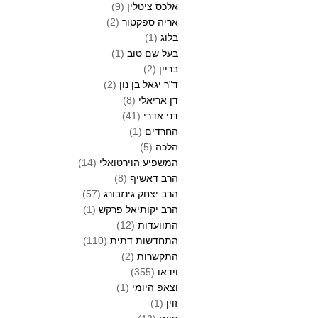
אלכס ציטלין
(9)
אריה ספקטור
(2)
בלוג
(1)
בעל שם טוב
(1)
בריין
(2)
ד"ר יגאל בן נון
(2)
דן אריאלי
(8)
דני אדרי
(41)
החרדים
(1)
הלכה
(5)
המשפיע הוירטואלי
(14)
הרב דאשיף
(8)
הרב יצחק גינזבורג
(57)
הרב יקותיאל פרקש
(1)
התוועדות
(12)
התחדשות דתית
(110)
התקשרות
(2)
וידאו
(355)
וצאפ היומי
(1)
זוין
(1)