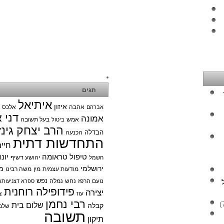
תגים
איתיאל
איזון
אהבה
אלכס צ
אברהם
דני 
אמונה
אמש
בעל תשובה
ביטול
הרב יצחק גינז
הבדלה
הכנעה
התחדשות דתית
חיי
טיפול טראומה
יונ
יהושע דשיף
חשמל
ירושלמי
מ
מודעות עצמית
מין
משה רבינו
נפש
נועם הרפז
נחש
נמלה
ספרא דצניעותא
פידופילה רוחנית
יצירה
עוז
צ
רבי נחמן
שלום בית
קבלה
שלמ
תשובה
תיקון