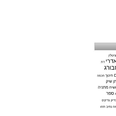
יטלין
אדרי
דת
בורג
ם
חינוך
חכמה
תן שיק
מתניה
שיח
ספר
דיק
צדיקים
ה נתיב
תהו