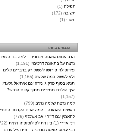
תפילה
(1)
תשובה
(172)
תשרי
(1)
הנצפים ביותר
הרב עמוס גואטה מנתניה – למה בנו הצעיר
נרצח על בתאונת דרכים?
(1,191)
פידופילה פירושו לעשוק רק בדברים קלים
ולא לעשוק במה שקשה
(1,165)
תניא בסוף פרק ג’ נידה עם איתיאל גלעדי:
איך הולדת ממזרים מתוך קלות הנפש?
(1,157)
למה נרצח שלמה נתיב
(799)
ראשית האמונה – למה אדם הקדמון התחיל
להאמין עם ד״ר יואב אשכנזי
(776)
דני אדרי (1) בין דת לפילוסופיה דתית
(722)
רבי עמוס גואטה מנתניה – פידופיל ערום