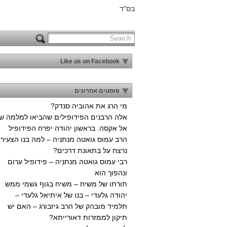
בס"ד
Like us on Facebook
פוסטים אחרונים
מי הרג את אהוביה סנדק?
אלה הרבנים הפידופילים שהביאו למלמה ש
אל אקסה. בראשון יהודה יפרח הפידופיל
הרב עמוס גואטה מנתניה – למה בנו הצעיר
נרצח על בתאונת דרכים?
רבי עמוס גואטה מנתניה – פידופיל ערום
ונהפוך הוא
תורתו של משיח – משיח בגוף גשמי ממש
יהודה גלעדי – בנו של איתיאל גלעדי –
תלמיד מובהק של הרב גיזבורג – האם יש
תיקון לממזרות דאורייתא?