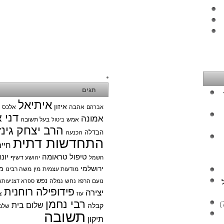
תגים
איתיאל
איזון
אהבה
אלכס צ
אברהם
דני 
אמונה
אמש
בעל תשובה
ביטול
הרב יצחק גינז
הבדלה
הכנעה
התחדשות דתית
חיי
טיפול טראומה
יונ
יהושע דשיף
חשמל
ירושלמי
מ
מודעות עצמית
מין
משה רבינו
נפש
נועם הרפז
נחש
נמלה
ספרא דצניעותא
פידופילה רוחנית
יצירה
עוז
צ
רבי נחמן
שלום בית
קבלה
שלמ
תשובה
תיקון