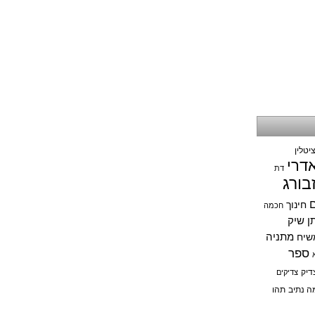
יטלין
אדרי
דת
בורג
ם
חינוך
חכמה
תן שיק
מתניה
שיח
ספר
דיק
צדיקים
ה נתיב
תהו