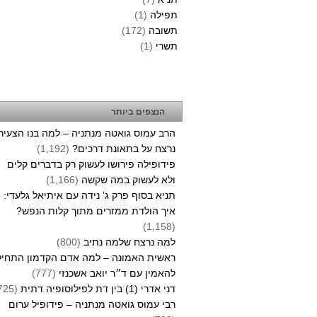
תפילה
(1)
תשובה
(172)
תשרי
(1)
הנצפים ביותר
הרב עמוס גואטה מנתניה – למה בנו הצעיר
נרצח על בתאונת דרכים?
(1,192)
פידופילה פירושו לעשוק רק בדברים קלים
ולא לעשוק במה שקשה
(1,166)
תניא בסוף פרק ג’ נידה עם איתיאל גלעדי:
איך הולדת ממזרים מתוך קלות הנפש?
(1,158)
למה נרצח שלמה נתיב
(800)
ראשית האמונה – למה אדם הקדמון התחיל
להאמין עם ד״ר יואב אשכנזי
(777)
דני אדרי (1) בין דת לפילוסופיה דתית
(725)
רבי עמוס גואטה מנתניה – פידופיל ערום