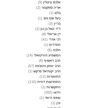
אלכס ציטלין
(9)
אריה ספקטור
(2)
בלוג
(1)
בעל שם טוב
(1)
בריין
(2)
ד"ר יגאל בן נון
(2)
דן אריאלי
(8)
דני אדרי
(41)
החרדים
(1)
הלכה
(5)
המשפיע הוירטואלי
(14)
הרב דאשיף
(8)
הרב יצחק גינזבורג
(57)
הרב יקותיאל פרקש
(1)
התוועדות
(12)
התחדשות דתית
(110)
התקשרות
(2)
וידאו
(355)
וצאפ היומי
(1)
זוין
(1)