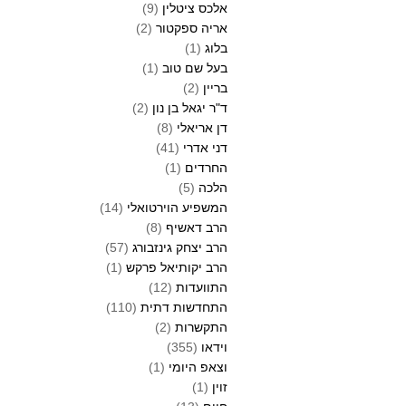
אלכס ציטלין
(9)
אריה ספקטור
(2)
בלוג
(1)
בעל שם טוב
(1)
בריין
(2)
ד"ר יגאל בן נון
(2)
דן אריאלי
(8)
דני אדרי
(41)
החרדים
(1)
הלכה
(5)
המשפיע הוירטואלי
(14)
הרב דאשיף
(8)
הרב יצחק גינזבורג
(57)
הרב יקותיאל פרקש
(1)
התוועדות
(12)
התחדשות דתית
(110)
התקשרות
(2)
וידאו
(355)
וצאפ היומי
(1)
זוין
(1)