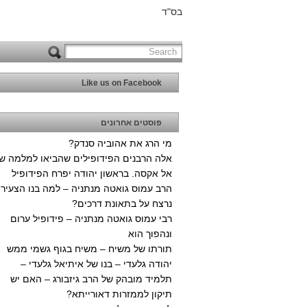
בס"ד
Like us on Facebook
פוסטים אחרונים
מי הרג את אהוביה סנדק?
אלה הרבנים הפידופילים שהביאו למלמה ש
אל אקסה. בראשון יהודה יפרח הפידופיל
הרב עמוס גואטה מנתניה – למה בנו הצעיר
נרצח על בתאונת דרכים?
רבי עמוס גואטה מנתניה – פידופיל ערום
ונהפוך הוא
תורתו של משיח – משיח בגוף גשמי ממש
יהודה גלעדי – בנו של איתיאל גלעדי –
תלמיד מובהק של הרב גיזבורג – האם יש
תיקון לממזרות דאורייתא?