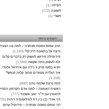
תפילה
(1)
תשובה
(172)
תשרי
(1)
הנצפים ביותר
הרב עמוס גואטה מנתניה – למה בנו הצעיר
נרצח על בתאונת דרכים?
(1,193)
פידופילה פירושו לעשוק רק בדברים קלים
ולא לעשוק במה שקשה
(1,166)
תניא בסוף פרק ג’ נידה עם איתיאל גלעדי:
איך הולדת ממזרים מתוך קלות הנפש?
(1,158)
למה נרצח שלמה נתיב
(800)
ראשית האמונה – למה אדם הקדמון התחיל
להאמין עם ד״ר יואב אשכנזי
(777)
דני אדרי (1) בין דת לפילוסופיה דתית
(725)
רבי עמוס גואטה מנתניה – פידופיל ערום