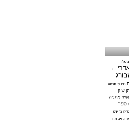
יטלין
אדרי
דת
בורג
ם
חינוך
חכמה
תן שיק
מתניה
שיח
ספר
דיק
צדיקים
ה נתיב
תהו