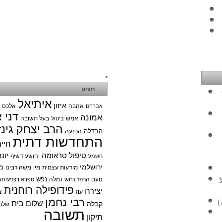
תגים
איתיאל
איזון
אהבה
אלכס צ
אברהם
דני 
אמונה
אמש
בעל תשובה
ביטול
הרב יצחק גינז
הבדלה
הכנעה
התחדשות דתית
חיי
טיפול טראומה
יונ
יהושע דשיף
חשמל
ירושלמי
מ
מודעות עצמית
מין
משה רבינו
נפש
נועם הרפז
נחש
נמלה
ספרא דצניעותא
פידופילה רוחנית
יצירה
עוז
צ
רבי נחמן
שלום בית
קבלה
שלמ
תשובה
תיקון