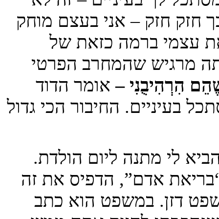
ך חזק חזק – אני בעצם מוחק
את עצמי ברמה כזאת של
תה מרגיש שהמחרב הפרטי
י שֶׁהֵם הִרְהִיבֻנִי –
אומר הדוד
כל בעיניים. החיבור הכי גדול
ביא לי מתנה ליום הולדת.
“בריאת אדם”, הדפיס את זה
שפט דזן. במשפט הוא כתב