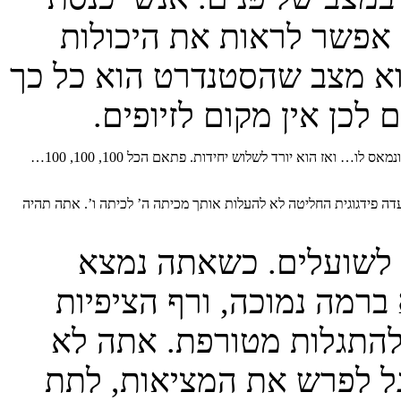
 אפשר לראות את היכולות
וא מצב שהסטנדרט הוא כל כך
 לכן אין מקום לזיופים.
הילד שלא מסתדר בחמש יחידות? הוא לא מסדר. מקבל שבע במבחן. פעם מקבל 85, 82, ונמאס לו… ואז הוא יורד לשלוש יחידות. פתאם הכל 100, 100, 100…
ות באיפוריה. הנה, הכל 100! אם נשארת שנה, הועדה פידגוגית החליטה לא להעלות אותך מכיתה ה’ לכיתה ו’. אתה תהיה
ש לשועלים. כשאתה נמצא
רמה נמוכה, ורף הציפיות
להתגלות מטורפת. אתה לא
גל לפרש את המציאות, לתת