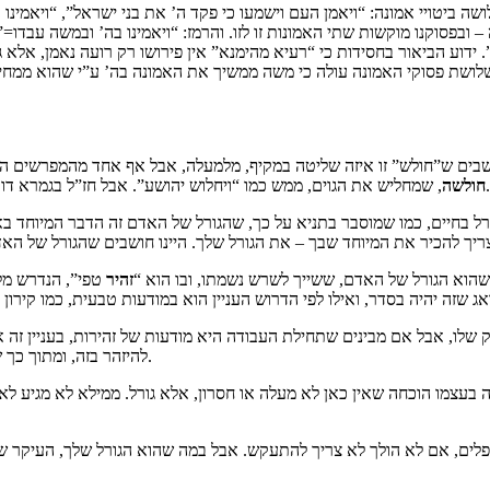
ביטויי אמונה: “ויאמן העם וישמעו כי פקד ה’ את בני ישראל”, “ויאמינו ב
ובפסוקנו מוקשות שתי האמונות זו לזו. והרמז: “ויאמינו בה’ ובמשה עבדו=
”. ידוע הביאור בחסידות כי “רעיא מהימנא” אין פירושו רק רועה נאמן, אל
לושת פסוקי האמונה עולה כי משה ממשיך את האמונה בה’ ע”י שהוא ממחיש
ושבים ש”חולש” זו איזה שליטה במקיף, מלמעלה, אבל אף אחד מהמפרשים המ
כיון שבארמית חלש זה גורל, הטלת גורל.
חולשה
, שמחליש את הגוים, ממש כמו “ויחלוש יהושע”. אבל חז”ל בגמרא דו
ל בחיים, כמו שמוסבר בתניא על כך, שהגורל של האדם זה הדבר המיוחד באו
שהוא הגורל של האדם, ששייך לשרש נשמתו, ובו הוא “
זהיר
טפי”, הנדרש מל
שלו, אבל אם מבינים שתחילת העבודה היא מודעות של זהירות, בעניין זה אד
להיזהר בזה, ומתוך כך שנזהר ביותר, מתגלה שמה שהוא חשב לחולשה זו בעצם מעלתו, גורלו הטוב.
בעצמו הוכחה שאין כאן לא מעלה או חסרון, אלא גורל. ממילא לא מגיע לאדם 
טפלים, אם לא הולך לא צריך להתעקש. אבל במה שהוא הגורל שלך, העיקר של