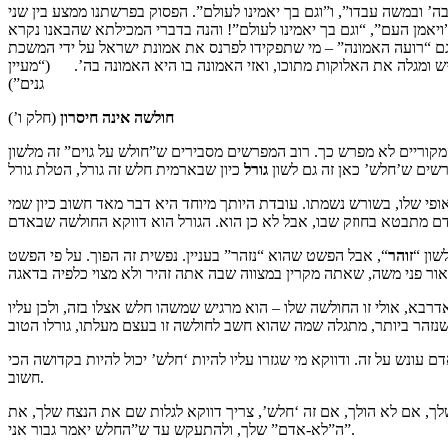
ה’ ובמשה עבדו”, ו”וגם בך יאמינו לעולם”. הפסוק בפרשתנו ממצע בין שני
”ויאמן העם”, “וגם בך יאמינו לעולם”! והנה בדברי המכילתא שהבאנו נקרא
א גם “רועה האמונה” – מי שתפקידו לפרנס את אמונת ישראל על ידי המשכת
 ומגלה את האלוקות מתוכו, ואזי האמונה בו היא האמונה בה’. (“מעיין
גנים”)
חולשה אינה חיסרון
(חלק ו’)
קוריים לא מפרש כך. רוב המפרשים מסבירים ש”חולש על גוים” זה מלשון
רשים ש’חלש’ כאן זה גם לשון
גורל
פי שלו, בשורש נשמתו. עובדת היותך מיוחד היא דבר מאד חשוב כיון שמי
שון “
זוהר
“, אבל הפשט שהוא “נזהר” בעניין. נפשית זה הפוך. על פי הפשט
רבא, אולי זו החולשה שלו – הוא מרגיש שמשהו חלש אצלו בזה, ולכן עליו
עונש על זה. ודווקא מי שגזרו עליו להיות ‘חלש’ יכול להיות בקדושה הכי
חשוב.
ך, אם לא הולך, אם זה ‘חלש’, צריך דווקא לגלות שם את הנצח שלך, את
ה”לא-אדם” שלך, ולהתעקש עד ש”החלש יאמר גבור אני”.