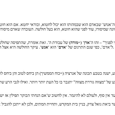
’אנוש’ שבאדם הוא שבמהותו הוא יכול לחטוא, ובודאי יחטא. אם הוא חוטא
ונה שמיסודו, עוד לפני שהוא חוטא, הוא בעל חולשה. העובדה שאדם מיסוד
פניך” – זהו ה’
אדן
‘ (=
מודה
) של עבודת ה’. זאת אומרת, שהתפיסה שחולשה
‘. עיקר החולשה היא אצל האשה דווקא, ‘המין החלש’ – “איהי בהוד” – ועל כן היא האדן של האנושות.
ל’אדם’, כפי שגם התרגום של ‘
אדם
‘ הוא ‘
אנש
ל “מצווה גוררת מצווה” יתגבר בו כל העת יותר ויותר. ואילו לגבי הרע ש
ביאת גואל צדק, בניין בית המקדש, ותחיית המתים, ולכן לא ייתכן להגביל את