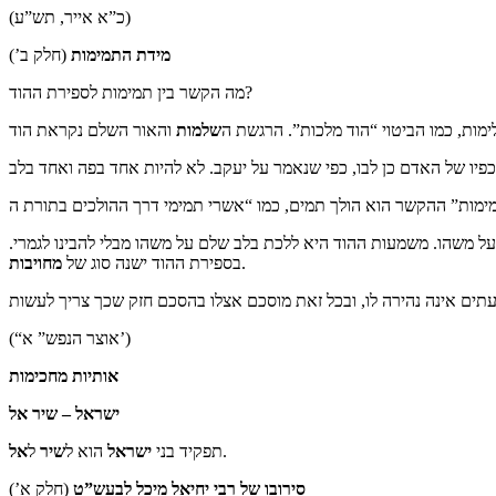
(כ”א אייר, תש”ע)
מידת התמימות
(חלק ב’)
מה הקשר בין תמימות לספירת ההוד?
ימות, כמו הביטוי “הוד מלכות”. הרגשת ה
שלמות
ל משהו. משמעות ההוד היא ללכת בלב שלם על משהו מבלי להבינו לגמרי.
.
בספירת ההוד ישנה סוג של
מחויבות
(“אוצר הנפש” א’)
אותיות מחכימות
ישראל – שיר אל
.
תפקיד בני
ישראל
הוא ל
שיר
ל
אל
סירובו של רבי יחיאל מיכל לבעש”ט
(חלק א’)