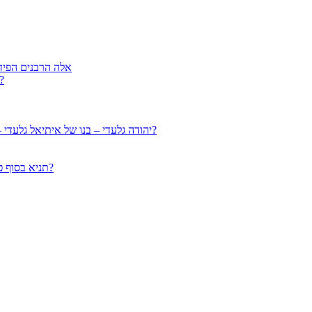
אלה הרבנים הפיד
הרב עמוס גואטה מנתניה – למה בנו הצעיר נרצח על בתאונ
יהודה גלעדי – בנו של איתיאל גלעדי – תלמיד מובהק של הרב גיזבורג – האם יש תיקון לממזרות דאורייתא?
תניא בסוף פרק ג’ נידה עם איתיאל גלעדי: איך הולדת ממזרים מתוך קלות הנפש?