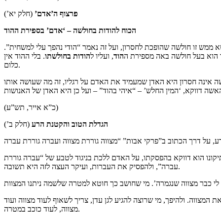
פרצוף ה’אדם’
(חלק יא’)
הכוח להודות בחולשה –
‘אדם’ בספירת ההוד
 ממש זו חולשה שהופכת לחסרון, ועל זה נאמר “הודי נהפך עלי למשחית”.
ו הוא בעל חולשה באה מספירת ה
הוד
, ועליו ל
הודות בחולשתו
. בלי ההוד אין
כלום.
 אינה חסרון היא האדן שמעמיד את האדם על רגליו, זה מה שעושה אותו
(כ”א אייר, תש”ע)
הגדלת הטוב והקטנת הרע
(חלק ב’)
תיקונו הוא דווקא בהפסקתו, על האדם ללכת בניגוד לטבע של “עברה גוררת
עברה”, ולהפסיק את העברות, ועיקר העצה לזה היא תשובה.
 המצווה. ולהיפך, מי שרוצה להגיע לגן עדן, צריך לשאוף לעוד מצווה ועוד
מצווה, לעוד כוכב במטרה.