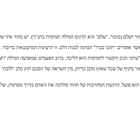
ור ושלם (כזכור, ‘שלם’ הוא תרגום המילה תמימות בתנ”ך). יש בהוד איזו של
ר הוא הולך תמים, כמו “אשרי תמימי דרך ההולכים בתורת ה'”.
 מקיף של שכל שאינו מובן בדיוק, מין השראה של הסכם חזק בלב ‘ללכת’ ע