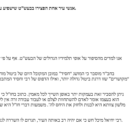
אנשי עיר אחת הפצירו בבעש”ט שישפיע על תלמידו רבי יחיאל מיכל מזלוטשוב שיקבל עליו את עול הרבנות בעירם. הבעש”ט הפציר בתלמידו מאד, אך רבי יחיאל מיכל מזלוטשוב לא הושפע מכך.
אנו למדים מהסיפור על אופי תלמידיו הגדולים של הבעש”ט. אף על פי
בחב”ד מוסבר כי המושג “חסיד” במובן המקובל היום של ביטול מוח
“מקושרים” שזו דרגת ביטול גדולה יותר, ואילו הדפוס של רבי וחסיד המתבט
ניתן להסביר זאת בעמקות יתר באופן השייך לכל מאמין. כתוב בחז”ל כ
הוא בעצמו אומר לאדם להשתחוות לצלם או לעבוד עבודה זרה אין לשמו
מלשון צוותא היא לבנות ולחזק את היחס לה’. משמעות דברי חז”ל היא שע
רבי יחיאל מיכל חש כי אם יהיה רב באותה העיר, תגרום לו השררה לגאווה ורמות לב שיגרמו לשכחה, ובסופו של דבר לניתוק בינו לבין הרבי והקב”ה. לכן הוא סרב להפצרת הרבי. הדבר היה עבורו בגדר “צא” שלא שומעים לו.