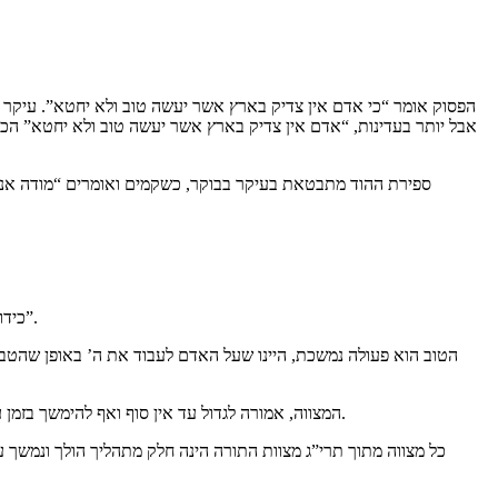
הפסוק אומר “כי אדם אין צדיק בארץ אשר יעשה טוב ולא יחטא”. עיקר ה
אבל יותר בעדינות, “אדם אין צדיק בארץ אשר יעשה טוב ולא יחטא” הכו
ספירת ההוד מתבטאת בעיקר בבוקר, כשקמים ואומרים “מודה אני ל
כידוע, ישנה בטבע תכונה של אנרציה (=כוח הממשיך) הן ביחס לטוב והן ביחס לרע, על דרך הכתוב ב”פרקי אבות” “מצווה גוררת מצווה ועברה גוררת עברה”.
הטוב הוא פעולה נמשכת, היינו שעל האדם לעבוד את ה’ באופן שהטבע ש
המצווה, אמורה לגדול עד אין סוף ואף להימשך בזמן עד אין סוף, ולעולם לא להיגמר. אין לחשוב ש’אם הנחתי הבוקר תפילין אז יש לי כבר מצווה שנגמרה’. מי שחושב כך חוטא למטרה שלשמה ניתנו המצוות.
כל מצווה מתוך תרי”ג מצוות התורה הינה חלק מתהליך הולך ונמשך עד 