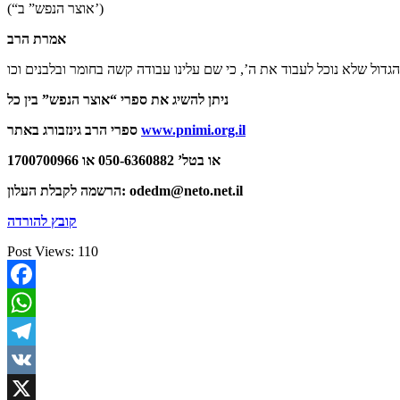
(“אוצר הנפש” ב’)
אמרת הרב
גדול שלא נוכל לעבוד את ה’, כי שם עלינו
ניתן להשיג את ספרי “אוצר הנפש” בין כל
www.pnimi.org.il
ספרי הרב גינזבורג באתר
או בטל’ 050-6360882 או 1700700966
odedm@neto.net.il
הרשמה לקבלת העלון:
קובץ להורדה
Post Views:
110
Facebook
WhatsApp
Telegram
VK