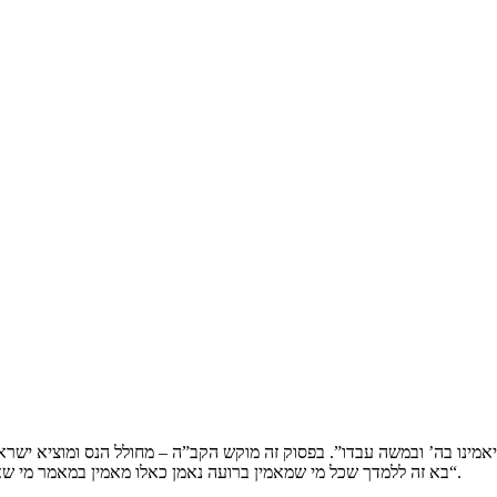
יאמינו בה’ ובמשה עבדו”. בפסוק זה מוקש הקב”ה – מחולל הנס ומוציא ישרא
“בא זה ללמדך שכל מי שמאמין ברועה נאמן כאלו מאמין במאמר מי שאמר והיה העולם”. האמונה בצדיק היא כריתת ברית התקשרות פנימית עמו.