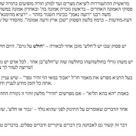
מראשית ההתעוררות ליציאת מצרים ועד למתן תורה מופיעים בתורה שלושה 
פסוקי האמונה האחרים – בראשון נזכרת אמונה בה’ ובאחרון אמונה במשה – 
משה רבנו “רועה נאמן” ככינויו השגור בזוהר – “רעיא מהימנא
דעת-מודעות – כרמוז בלשון הפסוק “שכן ארץ ורעה אמונה”. מהסדר של ש
יש פסוק שבו יש ל’חלש’ מובן אחר לכאורה – “
חולש
על גוים”. היום ח
יש משהו גורלי בחולשהשהו בחולשה שזה ש”חלש”בן אחר . לכל אדם יש גור
שרוצה לעזור לך צריך להכיר את המיוחד שבך – את הגורל שלך. היינו חושבים שהגורל של האדם מתבטא בחוזק שבו, אבל לא כן הוא. הגורל הוא דווקא החולשה שבאדם!
בעל התניא מפרש את מאמר חז”ל “אבוך במאי הוי זהיר טפי” – שיש עניין 
אתה כל הזמן מודע לעניין ודואג שזה יהיה בסדר, ואילו לפי הדרוש העניין הוא במודעות טבעית, כמו קירון אור פני משה, שאתה מקרין במצווה שבה אתה זהיר ולא מצוי כלפיה בדאגה.
באמת “הא בהא תליא” – אם מפרשים “זהיר” מלשון זוהר זו נקודת החוזק 
אחד הדברים שאומרים על התינוק לפני שהוא נולד – ‘גבור או חלש’, שזה 
דבר זה קשור גם לאבחנה בין דברים עיקריים ודברים טפלים. בדברים 