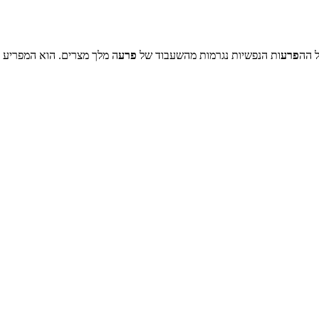
 הה
פרע
ות הנפשיות נגרמות מהשעבוד של
פרע
ה מלך מצרים. הוא המפריע ה