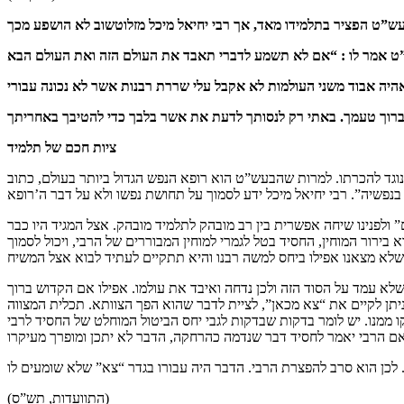
ציות חכם של תלמיד
נוגד להכרתו. למרות שהבעש”ט הוא רופא הנפש הגדול ביותר בעולם, כתוב
 ולפנינו שיחה אפשרית בין רב מובהק לתלמיד מובהק. אצל המגיד היו כבר
 בירור המוחין, החסיד בטל לגמרי למוחין המבוררים של הרבי, ויכול לסמוך
לא עמד על הסוד הזה ולכן נדחה ואיבד את עולמו. אפילו אם הקדוש ברוך
ניתן לקיים את “צא מכאן”, לציית לדבר שהוא הפך הצוותא. תכלית המצווה
ו ממנו. יש לומר בדקות שבדקות לגבי יחס הביטול המוחלט של החסיד לרבי
(התוועדות, תש”ס)