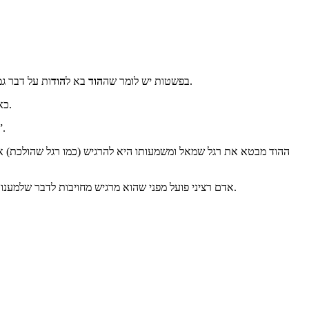
והאור השלם נקראת הוד.
בפשטות יש לומר שה
הוד
בא ל
הוד
ות
על דבר גמ
כאשר אומרים “תוכו כברו” הכוונה לכנות הלב. זו הרצינות המתבטאת בדיבור. כפיו של האדם כן לבו, כפי שנאמר על יעקב. לא להיות אחד בפה ואחד בלב.
עיקר הניב הקשור לתמימות הוא הליכה. ברוב הפעמים שמופיעה המילה “תמימות” ההקש
ההוד מבטא את רגל שמאל ומשמעותו היא להרגיש (כמו רגל שהולכת) אור
אדם רציני פועל מפני שהוא מרגיש מחויבות לדבר שלמענו הוא פועל. הרגשת המחויבות של ההוד מוליכה את האדם בדרך מסוימת, שלעתים אינה נהירה לו, ובכל זאת מוסכם אצלו בהסכם חזק שכך צריך לעשות.