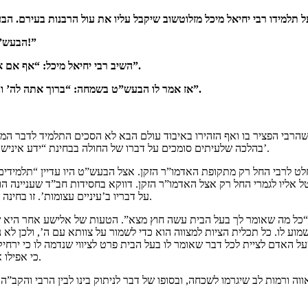
הבעש”ט אמר לו : “אם לא תשמע לדברי תאבד את העולם הזה ואת העולם הבא!”
השיב רבי יחיאל מיכל: “אף אם אהיה אבוד משני העולמות לא אקבל עלי שררת רבנות אשר לא נכונה עבורי”.
אז אמר לו הבעש”ט בשמחה: “ברוך אתה לה’ וברוך טעמך. באתי רק לנסותך לדעת את אשר בלבך כדי להטיבך באחריתך”.
 שהרבי הפציר בו ואף הזהירו באיבוד עולם הבא לא הסכים התלמיד לדבר המ
בהלכה שלעיתים סומכים על דברו של החולה בבחינת “ידע איניש בנפשיה”. רבי יחיאל מיכל ידע לסמוך על תחושת נפשו ולא על דבר ה’רופא’.
לט לרבי החל רק מתקופת האדמו”ר הזקן. אצל הבעש”ט היו עדיין “תלמידים”
ל אליו לגמרי החל רק אצל האדמו”ר הזקן. דווקא בחסידות חב”ד שעניינה הוא
על דבריו ב’עיניים עצומות’. זו בחינה שלא מצאנו אפילו ביחס למשה רבנו והיא תתקיים לעתיד לבוא אצל המשיח.
י “כל מה שאומר לך בעל הבית עשה חוץ מצא”. הטעות של אלישע אחר היא ש
ע לו. כל תכלית הציות למצווה הוא כדי לשמור על צוותא עם ה’, ולכן לא 
ל האדם לציית לכל דבר שאומר לו בעל הבית פרט לציווי שנדמה לו כי ירחיק
כי אפילו אם הרבי יאמר לחסיד דבר שנדמה כהרחקה, הדבר לא יתכן ומופרך מעיקרו.